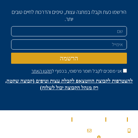
הירשמו כעת וקבלו במתנה עצות, טיפים והדרכות לחיים טובים
יותר.
שם
אימייל
הרשמה
אני מסכים לקבל חומר פרסומי, בכפוף ל
תקנון האתר
להצטרפות לקבוצת הוווטצאפ לקבלת עצות וטיפים (קבוצה שקטה,
רק מנהל הקבוצה יכול לשלוח)
בית
מאמרים
מספרים עלינו
שירותים
0532900200a@gmail.com
053-2-900-200
עלמון 2, גבעת זאב