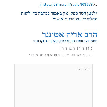
כאן
https://93fm.co.il/radio/939673/
*למען הסר ספק, אין באמור בכתבה כדי להוות
תחליף לייעוץ פרטני אישי*
הרב אריה אטינגר
מתמחה בזוגיות והתמכרויות, תהליך זוגי וקבוצתי.
כתיבת תגובה
האימייל לא יוצג באתר.
שדות החובה מסומנים
*
להקליד
כאן...