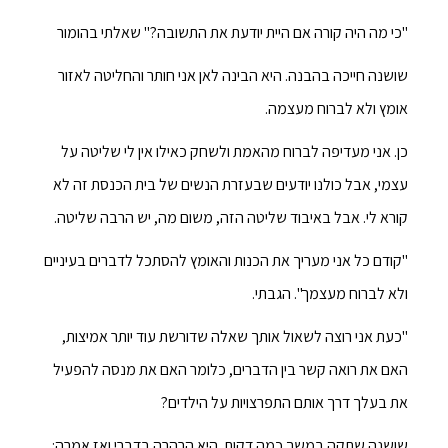
"כי מה היה קורה אם היית יודעת את התשובה?" שאלתי בהומור
שושנה חייכה בהבנה. היא הבינה לאן אני חותר והחליטה לאזור
אומץ ולא לברוח מעצמה.
כן. אני מעדיפה לברוח מהאמת ולשחק כאילו אין לי שליטה על
עצמי, אבל כולנו יודעים שבעזרת הנשים של בית הכנסת זה לא
קורא לי. אבל באיבוד שליטה הזה, משום מה, יש הרבה שליטה.
"קודם כל אני מעריך את הכנות והאומץ להסתכל לדברים בעיניים
ולא לברוח מעצמך". הגבתי.
"כעת אני רוצה לשאול אותך שאלה שדורשת עוד יותר אמיצות,
האם את רואה קשר בין הדברים, כלומר האם את מנסה להפעיל
את בעלך דרך אותם התפרצויות על הילדים?
שושנה שתקה במשך כמה דקות. היא הרהרה בדברי ואז אמרה: