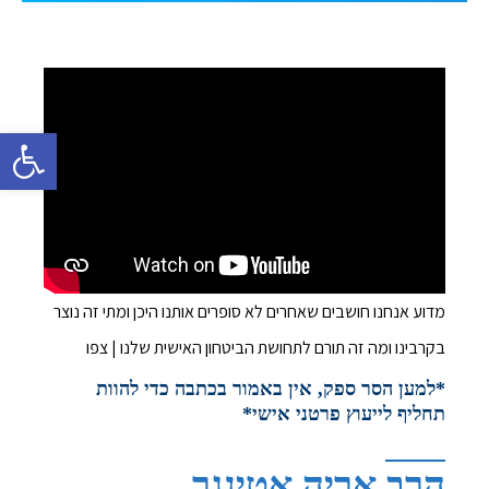
פתח סרגל 
מדוע אנחנו חושבים שאחרים לא סופרים אותנו היכן ומתי זה נוצר
בקרבינו ומה זה תורם לתחושת הביטחון האישית שלנו | צפו
*למען הסר ספק, אין באמור בכתבה כדי להוות
תחליף לייעוץ פרטני אישי*
הרב אריה אטינגר