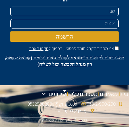
שם
אימייל
הרשמה
אני מסכים לקבל חומר פרסומי, בכפוף ל
תקנון האתר
להצטרפות לקבוצת הוווטצאפ לקבלת עצות וטיפים (קבוצה שקטה,
רק מנהל הקבוצה יכול לשלוח)
בית
מאמרים
מספרים עלינו
שירותים
0532900200a@gmail.com
053-2-900-200
עלמון 2, גבעת זאב
Ⓒ 2022 כל הזכויות שמורות