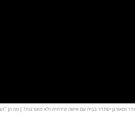
 ומאורגן יסתדר בבית עם אישה יצירתית ולא מאורגנת? | מה הן "הגנ