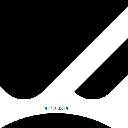
וידאו
,
קול חי