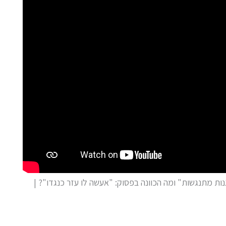
ות מתנגשות" ומה הכוונה בפסוק: "אעשה לו עזר כנגדו"? |