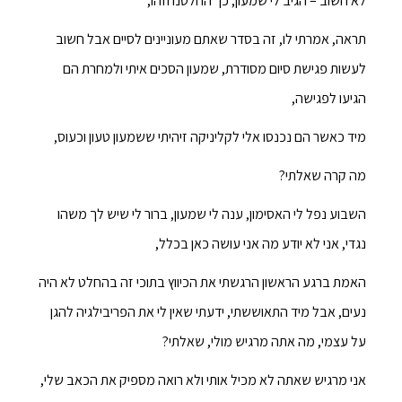
לא חשוב – הגיב לי שמעון, כך החלטנו וזהו,
תראה, אמרתי לו, זה בסדר שאתם מעוניינים לסיים אבל חשוב
לעשות פגישת סיום מסודרת, שמעון הסכים איתי ולמחרת הם
הגיעו לפגישה,
מיד כאשר הם נכנסו אלי לקליניקה זיהיתי ששמעון טעון וכעוס,
מה קרה שאלתי?
השבוע נפל לי האסימון, ענה לי שמעון, ברור לי שיש לך משהו
נגדי, אני לא יודע מה אני עושה כאן בכלל,
האמת ברגע הראשון הרגשתי את הכיווץ בתוכי זה בהחלט לא היה
נעים, אבל מיד התאוששתי, ידעתי שאין לי את הפריבילגיה להגן
על עצמי, מה אתה מרגיש מולי, שאלתי?
אני מרגיש שאתה לא מכיל אותי ולא רואה מספיק את הכאב שלי,