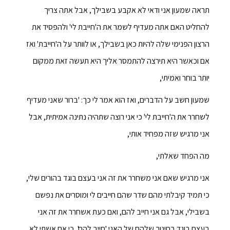
תראה שמעון אני ודאי לא אקבע בשבילך, אבל אתה צריך
להחליט האם אתה מעדיף לשמר את ה'חייבת לי' ולהפסיד את
הרצון הפנימי שלה להיות כאן בשבילך, או לוותר על ה'חייבת' ואז
אם וכאשר היא תירצה להתמסר אליך היא תעשה זאת ממקום
יותר בוחר ואמיתי,
שמעון חשב על הדברים, ואז הוא אמר לי כך: 'ברור שאני מעדיף
לשחרר את ה'חייבת לי' כי אני רוצה שתהיה נתינה אמיתית, אבל
אני מרגיש שזה מפחיד אותי,
מה הפחד שאלתי,
אני מרגיש שאם אני משחרר את זה אני בעצם בוגד בהורים שלי,
כי תמיד קיבלתי מהם שדר שהם חייבים לי ומוסרים את נפשם
בשבילי, אבל גם אני חייב להם, ואם כעת אשחרר את זה אני
בעצם בוגד בחינוך שלהם של האני 'חייב להם', כי אם אשתי לא