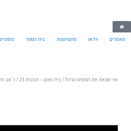
ילוג
תוכן
מאמרים
וידאו
מהעיתונות
בית הספר
מספרים 
אני שונאת את החופש הגדול / בית נאמן – תוכנית 23 / ו' אב תשפ"ג 24.7.23