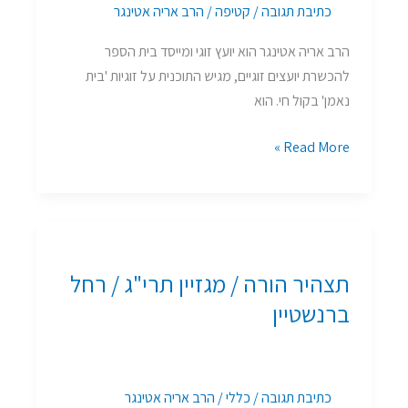
כתיבת תגובה
/
קטיפה
/
הרב אריה אטינגר
סמדר
חדד
הרב אריה אטינגר הוא יועץ זוגי ומייסד בית הספר
להכשרת יועצים זוגיים, מגיש התוכנית על זוגיות 'בית
נאמן' בקול חי. הוא
Read More »
תצהיר
הורה
תצהיר הורה / מגזיין תרי"ג / רחל
/
מגזיין
ברנשטיין
תרי"ג
/
רחל
כתיבת תגובה
/
כללי
/
הרב אריה אטינגר
ברנשטיין