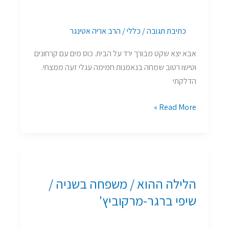
קטיפה
יתד
כתיבת תגובה
/
כללי
/
הרב אריה אטינגר
נאמן
/
אבא יצא שקט מבורך ירד על הבית. כוס מים עם קרחונים
כתיבה:
וטישו רטוב שמחה בנאמנות חמימה עגלי זעה ממצחי.
חיה
הדלקתי
אטינגר
Read More »
הלילה
ההוא
הלילה ההוא / משפחה בשניה /
/
משפחה
שיפי ברגר-מרקוביץ'
בשניה
/