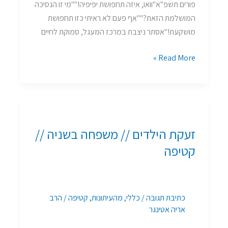
פורים תשפ"א"וואו, איזה תחפושת יפיפיה!""מי זו הנסיכה
המושלמת הזאת?""אף פעם לא ראיתי כזו תחפושת
מושקעת!"אסתר ניצבת במרכז המעגל, סמוקת לחיים
Read More »
זעקת
הילדים
זעקת הילדים // משפחה בשניה //
//
משפחה
קטיפה
בשניה
//
קטיפה
כתיבת תגובה
/
כללי
,
מהעיתונות
,
קטיפה
/
הרב
אריה אטינגר