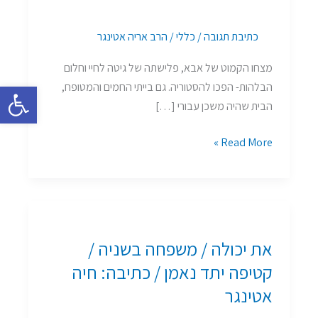
/
כתיבה:
כתיבת תגובה
/
כללי
/
הרב אריה אטינגר
חיה
אטינגר
מצחו הקמוט של אבא, פלישתה של גיטה לחיי וחלום
פתח סרגל 
הבלהות- הפכו להסטוריה. גם בייתי החמים והמטופח,
הבית שהיה משכן עבורי […]
Read More »
את
יכולה
את יכולה / משפחה בשניה /
/
משפחה
קטיפה יתד נאמן / כתיבה: חיה
בשניה
אטינגר
/