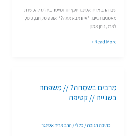
שם: הרב אריה אטינגר יועץ זוגי ומייסד ביה"ס להכשרת
מאמנים זוגיים. *איזו אבא אתה?* אופטימי, חם, כיפי,
לארג, נותן אמון
Read More »
מרבים
בשמחה?
מרבים בשמחה? // משפחה
//
משפחה
בשנייה // קטיפה
בשנייה
//
קטיפה
כתיבת תגובה
/
כללי
/
הרב אריה אטינגר