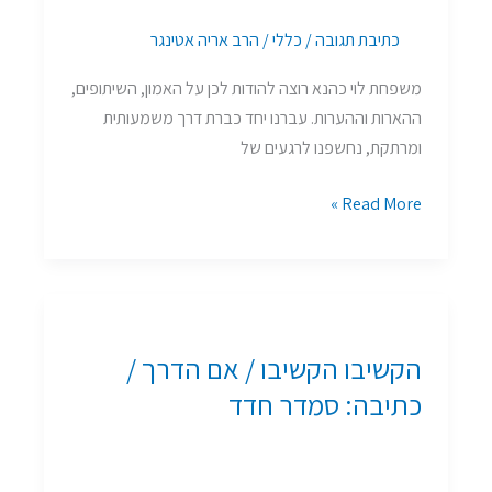
שיפי
כתיבת תגובה
/
כללי
/
הרב אריה אטינגר
ברגר-מרקוביץ'
משפחת לוי כהנא רוצה להודות לכן על האמון, השיתופים,
ההארות וההערות. עברנו יחד כברת דרך משמעותית
ומרתקת, נחשפנו לרגעים של
Read More »
הקשיבו
הקשיבו
הקשיבו הקשיבו / אם הדרך /
/
אם
כתיבה: סמדר חדד
הדרך
/
כתיבה: