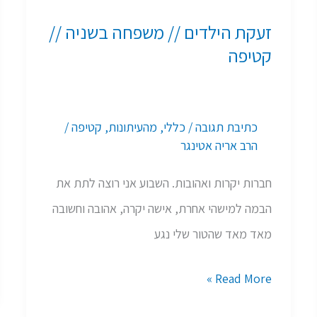
הילדים
זעקת הילדים // משפחה בשניה //
//
קטיפה
משפחה
בשניה
//
כתיבת תגובה
/
כללי
,
מהעיתונות
,
קטיפה
/
קטיפה
הרב אריה אטינגר
חברות יקרות ואהובות. השבוע אני רוצה לתת את
הבמה למישהי אחרת, אישה יקרה, אהובה וחשובה
מאד מאד שהטור שלי נגע
Read More »