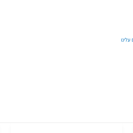
עלינו
זעקת