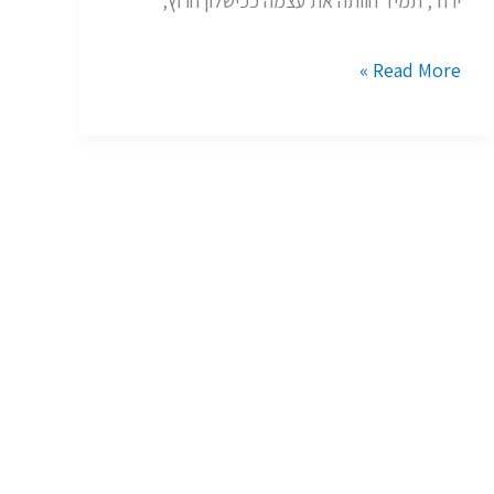
ירוד, תמיד חוותה את עצמה ככישלון חרוץ,
אטינגר
Read More »