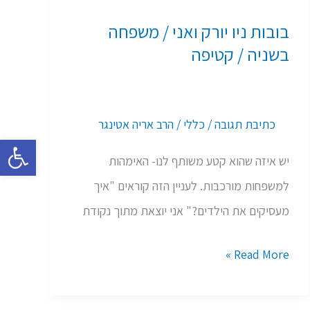
ניו
בובות ניו יורק ואני / משפחה
יורק
בשניה / קטיפה
ואני
/
משפחה
כתיבת תגובה
/
כללי
/
הרב אריה אטינגר
בשניה
פתח סרגל 
יש איזה שהוא קטע משותף לנו- האימהות
/
למשפחות מורכבות. לעניין הזה קוראים "איך
קטיפה
מעסיקים את הילדים?" אני יוצאת מתוך נקודת
Read More »