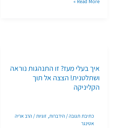
Read More »
איך
בעלי
איך בעלי מעז? זו התנהגות נוראה
מעז?
ושתלטנית! הצצה אל תוך
זו
הקליניקה
התנהגות
נוראה
ושתלטנית!
כתיבת תגובה
/
הידברות
,
זוגיות
/
הרב אריה
הצצה
אטינגר