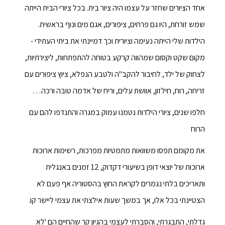
אחד הציורים שחזר על עצמו היה ציור בית. בכל ציורי הבית הייתה
שמש זורחת, היו גם פרחים, ציפורים, אגם מים ונוף בראשית.
הילדות שלי הייתה נעימה וציורית וכך דמיינתי את ביתי העתידי -
מקום שקט וקסום שמהווה קרקע בטוחה להתפתחות, ליצירתיות,
לצחוק של ילד, לחיבור להקב"ה ולטבע הנפלא, ציוץ ציפורים עם
זריחה, רוח, חילזון, אוושת עלים, וריח של אדמה טובה ורכה…
חלפו שנים, ציורי הילדות נטמנו עמוק במגרה והתנדפו להם עם
הרוח
את מקומם תפסו משוואות מתמטיות מפרכות, רשימות ארוכות
ארוכות של יוצאי דופן בשיעורי דקדוק, 12 זמנים באנגלית
ותאריכים בלתי נגמרים לקראת החוץ בהסטוריה אף פעם לא
הצטיינתי בכל אלו, אך במשך שעות אילצתי את עצמי ליישר קו.
גדלתי, התבגרתי, והסברתי לעצמי בהגיון קר שהחיים הם 'לא