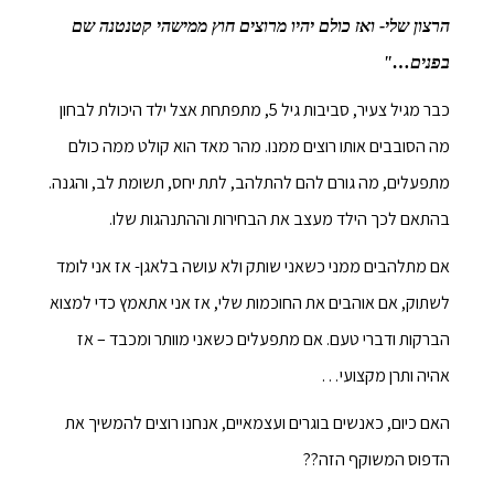
הרצון שלי- ואז כולם יהיו מרוצים חוץ ממישהי קטנטנה שם
בפנים…"
כבר מגיל צעיר, סביבות גיל 5, מתפתחת אצל ילד היכולת לבחון
מה הסובבים אותו רוצים ממנו. מהר מאד הוא קולט ממה כולם
מתפעלים, מה גורם להם להתלהב, לתת יחס, תשומת לב, והגנה.
בהתאם לכך הילד מעצב את הבחירות וההתנהגות שלו.
אם מתלהבים ממני כשאני שותק ולא עושה בלאגן- אז אני לומד
לשתוק, אם אוהבים את החוכמות שלי, אז אני אתאמץ כדי למצוא
הברקות ודברי טעם. אם מתפעלים כשאני מוותר ומכבד – אז
אהיה ותרן מקצועי…
האם כיום, כאנשים בוגרים ועצמאיים, אנחנו רוצים להמשיך את
הדפוס המשוקף הזה??