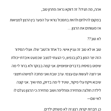
אהה, מה תגידו? זה דווקא נראה פתרון טוב,
במקום להילחם ולהיות בתסכול נוראי על הפער בין הרצון למציאות
אז מעוותים את הרצון…
לא טוב??
טוב או לא טוב זה עניין אישי. כל אחד וה'טוב' שלו. אצלי הסידור
הזה יצר המון בלגן בנפש, כי הגעתי למצב שכמעט איבדתי יכולת
שיפוט בסיסית בדברים יומיומיים. אני קמה בבוקר ולא ברור לי מה
אני רוצה לעשות עם עצמי. ערב שבת ואני מחכה למישהו חיצוני
שיבוא וייקח עלי פיקוד, שיגיד לי מה בדיוק, מתי ואיך. אני קונה
לילדה חולצה ומחזירה ומחליפה ושוב מחזירה כי הרצון נעלם לו
לאי שם—
כן. חברות יקרות. רצון זה לא משחק ילדים.