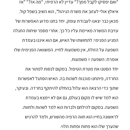
"ואם יפסיקו לקבל ממך?" עדיין לא הרפיתי, "מה אז?" "אז
איאלץ אולי לעזוב את משרת הניהול", הוא השיב בשפל קול.
מכאן כבר יצאנו לעבודת עומק. יחד בחנו מדוע האפשרות של
עזיבת המשרה מאיימת עליו כל כך. אחרי מספר שיחות התגלה
המניע הפנימי: לתחושתו של האיש, אם הוא איננו בעמדת
השפעה על הזולת, אין משמעות לחייו. המשוואה הפנימית שלו
אומרת: השפעה = משמעות.
יחד הסטנו את מטרת הטיפול. במקום לנסות לפתור את
החרדה, פיתחנו מוכנות לשהות בה. האיש הסתגל לאפשרות
שתוך כדי הרצאה הוא עלול בהחלט להיתקף בחרדה. ובעיקר,
הוא למד שיש לו מקום בעולם, גם אם לא יימצא בעמדת
השפעה. במקום להילחם ולברוח הוא למד לשהות ולחוות.
לראשונה בחייו הוא חווה הרפיה מהשורש, ולמד להרגיש
שהערך שלו הוא פחות ופחות תלוי.