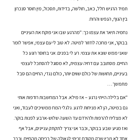
תמיד הרגיש חלל, כאב, חולשה, בדידות, תסכול, מין חוסר סנכרון
בין הגוף, הנפש והרוח.
נחמיה תיאר את עצמו כך: "מהרגע שבו אני פוקח את העיניים
בבוקר, אני מחכה לחזור למיטה. לא טוב לי עם עצמי, אפשר לומר
שאני ממש שונא את עצמי. רע לי בפנים. אני בחוסר רוגע כל
החיים. מסתובב עם דחיה עצמית, לא מסוגל להסתכל לעצמי
בעיניים, תחושות של כולם שווים יותר, כולם נגדי, החיים הם סבל
מתמשך…
"אם בלילה הייתי נרגע – אז מילא. אבל המחשבות רודפות אותי
גם במיטה, הן לא מניחות לרגע. גלגלי המח ממשיכים לעבוד, ואני
לא מצליח להרפות ולהירדם עד השעה שלוש-ארבע לפנות בוקר.
ואז מגיע שבע בבוקר, וכבר אני צריך לתקתק עניינים, אבל אף
אחד לא מבין שרק מקודם זכיתי לגאולה של בריחה מהחיים, וכבר