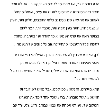
הגיע חודש אלול, ואז מה אומר לי נחמיה? "תקשיב – אני לא זוכר
חיבור כזה כמו השנה. אני מעז לפגוש את עצמי, ואפילו מתחיל
לאהוב את מה שיש שם. נעים גם כלפי הסובבים, סלחן יותר, חשדן
ועוקצני פחות, רואה בעין טובה יותר, מכבד יותר. רוצה לקום
בבוקר. רואה את קרני השמש, אומר 'מודה אני' באהבה, מסוגל
לטעות ולסלוח לעצמי, מתחיל לחשוב על כיוונים של הגשמה…
"כן, אני יודע שעדיין לא סיימתי את הדרך. אפילו לא חצי או רבע.
פוסע פסיעות ראשונות. מועד ונופל וקם. אבל מרגיש עמוק
מבפנים שמצאתי את השביל שלי, השביל שאני מחפש כבר מעל
לשלושים שנה…".
קוראים יקרים, זה נשמע כמו קסם, אבל ממש לא. זו בדיוק
המשמעות של מובחנות. ברגע שכל אחד לומד את המגרש
והמקום שלו, אני לא אמחק את עצמי עבור בן הזוג שלי, ויחד עם