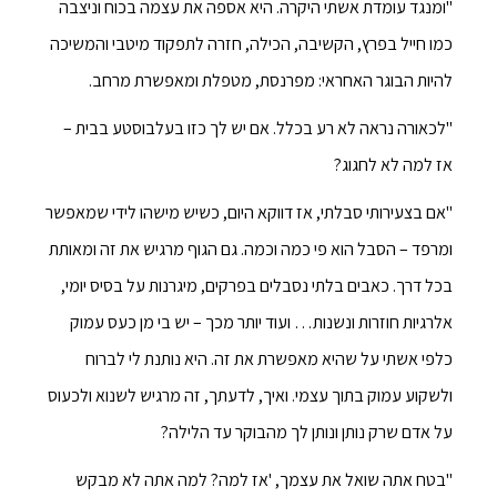
"ומנגד עומדת אשתי היקרה. היא אספה את עצמה בכוח וניצבה
כמו חייל בפרץ, הקשיבה, הכילה, חזרה לתפקוד מיטבי והמשיכה
להיות הבוגר האחראי: מפרנסת, מטפלת ומאפשרת מרחב.
"לכאורה נראה לא רע בכלל. אם יש לך כזו בעלבוסטע בבית –
אז למה לא לחגוג?
"אם בצעירותי סבלתי, אז דווקא היום, כשיש מישהו לידי שמאפשר
ומרפד – הסבל הוא פי כמה וכמה. גם הגוף מרגיש את זה ומאותת
בכל דרך. כאבים בלתי נסבלים בפרקים, מיגרנות על בסיס יומי,
אלרגיות חוזרות ונשנות… ועוד יותר מכך – יש בי מן כעס עמוק
כלפי אשתי על שהיא מאפשרת את זה. היא נותנת לי לברוח
ולשקוע עמוק בתוך עצמי. ואיך, לדעתך, זה מרגיש לשנוא ולכעוס
על אדם שרק נותן ונותן לך מהבוקר עד הלילה?
"בטח אתה שואל את עצמך, 'אז למה? למה אתה לא מבקש