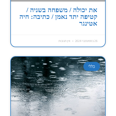
את יכולה / משפחה בשניה /
קטיפה יתד נאמן / כתיבה: חיה
אטינגר
26 בספטמבר 2024
אין תגובות
כללי