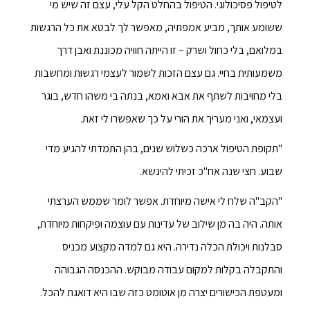
לטיפול פסיכולוגי. הטיפול בהחלט הקל עלי, עצם זה שיש מי
ששומע אותך, מביע אמפתיה, מאפשר לך לבטא את כל הרגשות
במלואם, בלי כחול ושרק – זו הייתה חוויה מכוננת ואבן דרך
משמעותית בחיי. גם עצם הזכות לשמור לעצמי רגשות ומחשבות
בלי מחויבות לשתף את אבא ואמא, בנתה בי משהו חדש, בוגר
ועצמאי, ואני מעריך את הורי על כך שאפשרו לי זאת.
"תקופת הטיפול ארכה כשלוש שנים, בהן התמדתי להגיע מדי
שבוע. חצי שנה אח"כ זכיתי להינשא.
"הקב"ה שלח לי אישה מיוחדת. אפשר לומר שממש הערצתי
אותה. היה בה מן שילוב של עדינות עם עוצמה ופיקחות מיוחדת,
סבלנות ויכולת הכלה נדירה. היא גם למדה מקצוע מכניס
והתקבלה בקלות למקום עבודה מבוקש. ההכנסה הגבוהה
ומעטפת הכישורים יצרה מן אוטומט כזה שבו היא דואגת להכל.