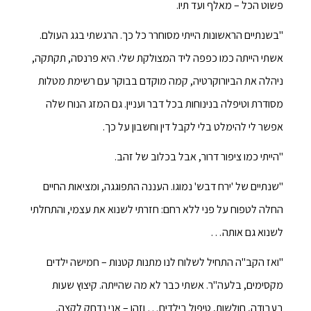
פשוט הכל – מאלף ועד תיו.
"בשנתיים הראשונות הייתי מסוחרר כל כך. הרגשתי בגג העולם.
אשתי הייתה כמו כפפה ליד המצולקת שלי. היא פרנסה, תקתקה,
ניהלה את הביורוקרטיה, קמה מוקדם בבוקר עם רשימת מטלות
מסודרת וטיפלה בנינוחות בכל דבר ועניין. גם המזג הנוח שלה
אפשר לי להימלט בלי לקבל דין וחשבון על כך.
"הייתי כמו ציפור דרור, אבל בכלוב של זהב.
"שנתיים של 'ירח דבש' נמוגו. העננה התפוגגה, ומציאות החיים
החלה לטפוח על פני ללא רחם: חזרתי לשנוא את עצמי, והתחלתי
לשנוא גם אותה…
"ואז הקב"ה התחיל לשלוח לנו מתנות קטנות – חמישה ילדים
מקסימים, בלעה"ר. אשתי כבר לא מה שהייתה. קיצוץ שעות
בעבודה, חולשות, טיפול בילדים… וזהו – אני נדחק לקצה,