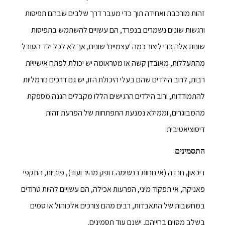
זהות מורכבת ואחידה תוך כדי מעבר דרך שלבים שבהם תפיסות
ורגשות שונים נשמרים בנפרד, הם עשויים להשתמש בתפיסות
שונות אלה כדי ליצור כמה 'עצמיים' שונים, אך לא לכל ילד הסובל
מהתעללות, מאובדן קשה או מטראומה יש יכולת לפתח אישיויות
רבות, לרוב הילדים שהם בעלי היכולת הזו, יש גם דרכים נורמליות
להתמודדות, ורוב הילדים הרגישים הללו מקבלים הגנה מספקת
מהמבוגרים, וממילא נמנעת התפתחות של הפרעת זהות
דיסוציאטיבית.
התסמינים
דיכאון, חרדה (אי נוחות בנשימה דופק מהיר ועוד), פוביות, התקפי
פאניקה, אי תפקוד מיני, הפרעות אכילה, הם עשויים להיות טרודים
במחשבות של התאבדות, רבים מהם צורכים אלכוהול או סמים
בשלב מסוים בחייהם, ישנם עוד תסמינים.