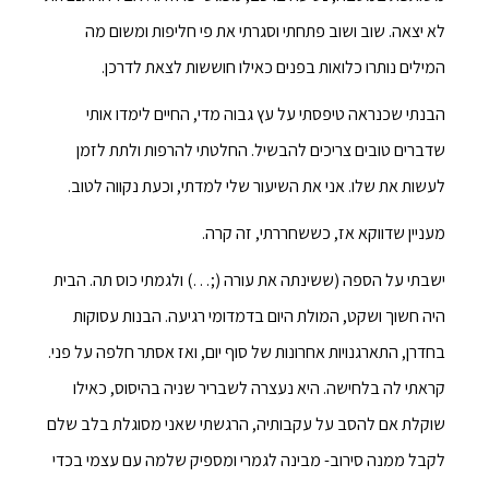
לא יצאה. שוב ושוב פתחתי וסגרתי את פי חליפות ומשום מה
המילים נותרו כלואות בפנים כאילו חוששות לצאת לדרכן.
הבנתי שכנראה טיפסתי על עץ גבוה מדי, החיים לימדו אותי
שדברים טובים צריכים להבשיל. החלטתי להרפות ולתת לזמן
לעשות את שלו. אני את השיעור שלי למדתי, וכעת נקווה לטוב.
מעניין שדווקא אז, כששחררתי, זה קרה.
ישבתי על הספה (ששינתה את עורה (;…) ולגמתי כוס תה. הבית
היה חשוך ושקט, המולת היום בדמדומי רגיעה. הבנות עסוקות
בחדרן, התארגנויות אחרונות של סוף יום, ואז אסתר חלפה על פני.
קראתי לה בלחישה. היא נעצרה לשבריר שניה בהיסוס, כאילו
שוקלת אם להסב על עקבותיה, הרגשתי שאני מסוגלת בלב שלם
לקבל ממנה סירוב- מבינה לגמרי ומספיק שלמה עם עצמי בכדי