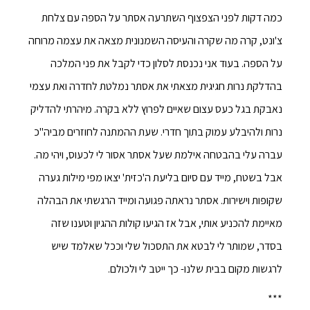
כמה דקות לפני הצפצוף השתרעה אסתר על הספה עם צלחת
צ'ונט, קרה מה שקרה והעיסה השמנונית מצאה את עצמה מרוחה
על הספה. בעוד אני נכנסת לסלון כדי לקבל את פני המלכה
בהדלקת נרות חגיגית מצאתי את אסתר נמלטת לחדרה ואת עצמי
נאבקת בגל כעס עצום שאיים לפרוץ ללא בקרה. מיהרתי להדליק
נרות ולהיבלע עמוק בתוך חדרי. שעת ההמתנה לחוזרים מביה"כ
עברה עלי בהבטחה אילמת שעל אסתר אסור לי לכעוס, ויהי מה.
אבל בשטח, מייד עם סיום בליעת ה'כזית' יצאו מפי מילות גערה
שקופות וישירות. אסתר נראתה פגועה ומייד הרגשתי את הבהלה
מאיימת להכניע אותי, אבל אז הגיעו קולות ההגיון וטענו שזה
בסדר, שמותר לי לבטא את התסכול שלי וככל שאלמד שיש
לרגשות מקום בבית שלנו- כך ייטב לי ולכולם.
***