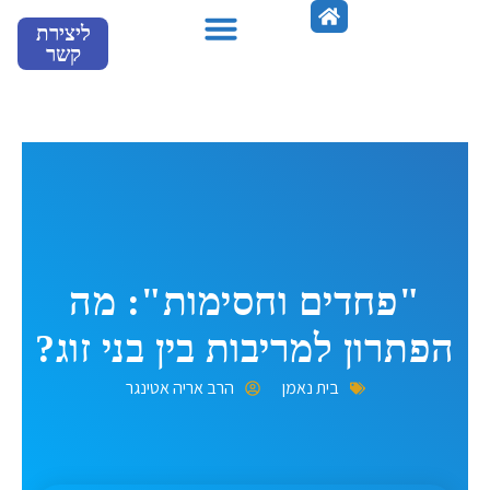
ילוג
ליצירת
תוכן
קשר
מספרים עלינו
"פחדים וחסימות": מה
הפתרון למריבות בין בני זוג?
בית נאמן
הרב אריה אטינגר