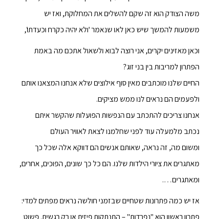
משה הצודק הוא זה שקם להשלים את המחלוקת, ואז יש
משמעות להמשך שיש כאן לאו שנאמר 'ולא יהיה כקרח וכעדתו',
וכאן מאזינים יקרים, אני רוצה לבוא ולשאול אתכם מה באמת
הפתרון למריבות בין בני זוג?
החיים שלנו מוכתבים מאין סוף אילוצים שלא אנחנו המצאנו אותם
ולפעמים הם נראים לנו ממש מציקים.
אנחנו צריכים להתכתב עם הנפשות הפועלות שהקשר איתם
נכתב מלמעלה עוד לפני שחלמנו לצאת לאוויר העולם
ומשום מה, זה נראה, שאותם אנשים הם דווקא אלה שכל כך
מאתגרים את ציורי הילדות שלנו. הם כל כך שונים, הפוכים, אחרים,
ומאתגרים….
אז יש כמה פתרונות שטחיים שבזמני חולשה נראים מפתים למדי:
פתרון ראשון הוא "נפרדות" – התנתקות פיזית או רק רגשית. פשוט