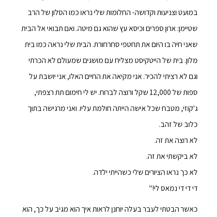
במועט וצניעות וקדושה- החלומות שלי נראו כמו הסלון של הרב
שטיימן: ארון ספרים וכיסא עץ שהוא גם מיטה. ואם תבואי אל הבית
שאני חיה בו היום את תחטפי סחרחורת. הבית שלי נראה כמו בית
מלון. בית של הייטקיסט מצליח עם מושגים שמעולם לא הכרתי
וגם לא רציתי להכיר. אני מקיאה את החיים האלו, אני יושבת על
ספות של 12,000 שקל ורוצה לברוח. יש לי חימום תת רצפתי,
ג'קוזי, מטבח שכל אישה הייתה חולמת עליו. ואני מרגישה בתוך
כלוב של זהב.
לא רוצה את זה.
לא ביקשתי את זה.
לא כך נראו הציורים שלי כשהייתי ילדה.
די די די נמאס לי!"
כאשר הבטתי לעבר בעלה יוחנן לראות איך הוא מגיב על כך, הוא