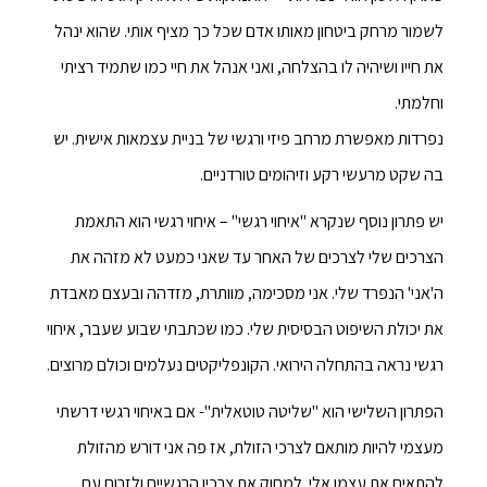
לשמור מרחק ביטחון מאותו אדם שכל כך מציף אותי. שהוא ינהל
את חייו ושיהיה לו בהצלחה, ואני אנהל את חיי כמו שתמיד רציתי
וחלמתי.
נפרדות מאפשרת מרחב פיזי ורגשי של בניית עצמאות אישית. יש
בה שקט מרעשי רקע וזיהומים טורדניים.
יש פתרון נוסף שנקרא "איחוי רגשי" – איחוי רגשי הוא התאמת
הצרכים שלי לצרכים של האחר עד שאני כמעט לא מזהה את
ה'אני' הנפרד שלי. אני מסכימה, מוותרת, מזדהה ובעצם מאבדת
את יכולת השיפוט הבסיסית שלי. כמו שכתבתי שבוע שעבר, איחוי
רגשי נראה בהתחלה הירואי. הקונפליקטים נעלמים וכולם מרוצים.
הפתרון השלישי הוא "שליטה טוטאלית"- אם באיחוי רגשי דרשתי
מעצמי להיות מותאם לצרכי הזולת, אז פה אני דורש מהזולת
להתאים את עצמו אלי. למחוק את צרכיו הרגשיים ולזרום עם