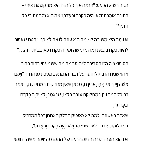
הגיב בשיא הכעס: "תראה איך כל היום היא מתקוטטת איתי –
התורה אומרת 'ולא יהיה כקרח וכעדתו' מה היא נלחמת בי כל
הזמן?"
ואז מה היא משיבה לו? מה היא עונה לו אם לא כך: "בטח שאסור
להיות כקרח, בא נראה מי משה ומי זה כקרח כאן בבית הזה…"
הסיטואציה הזו הסבירה לי היטב את מה ששמעתי בתור בחור
מהמשגיח הרב גולדווסר על דברי הגמרא במסכת סנהדרין: "וַיָּקָם
משֶׁה וַיֵּלֶךְ אֶל דָּתָן וַאֲבִירָם, מכאן שאין מחזיקים במחלוקת, דאמר
רב כל המחזיק במחלוקת עובר בלאו, שנאמר וְלֹא יִהְיֶה כְקֹרַח
וְכַעֲדָתו",
שאלה ראשונה: למה לא מספיק החלק האחרון "כל המחזיק
במחלוקת עובר בלאו, שנאמר וְלֹא יִהְיֶה כְקֹרַח וְכַעֲדָתו",
ואז הוא הסביר שזה בדיוק הרעיון של ההקדמה 'ויקם משה', דווקא