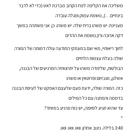
משליכה את הקליפה לפח הקרוב מברכת לאט (כדי לא לדבר
בינתיים…), נושמת עמוק ומגלה עובדה
מעניינת: יש משהו בריח שלה. יש משהו. כן. אני משתהה במשך
דקה ארוכה ורק נושמת את ההדים
לתוך ריאותיי, מאי שם במעמקי התודעה עולה דמותה של המורה
שולה בעלת עצמות הלחיים
הבולטות, שלימדה משהו על יתרונותיה המרגיעים של הבננה,
אשלגן, מגנזיום ופרוטאין או משהו
כזה. המורה שולה, ידעת פעם שלעצם האפקט של לעיסת הבננה
בדממה והמתנה עם כל המילים
עד שהיא תגיע לסיומה, יש כוח מרגיע במיוחד?
*
3:40 בלילה. ניגוב אחרון. וואו. וואו. וואו.