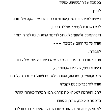
במסכה של התנשאות. אפשר
להבין.
נושפת לעצמי זרם של קיטור ומזדקפת מחדש. באקט של חזרה
לחיים אומרת לעצמי: "יאללה גברת,
די להתמסכן ולהפוך כל אירוע לדרמה טראגית, נא לנחות, לומר
תודה על כל הטוב שסביבך ו – – –
לעבודה".
אני באמת חוזרת לעבודה. מימין שיש בשרי בעיצומן של עבודות
ביעור וקרצוף, שלוליות אקונומיקה,
שני סקוטשים, סמרטוט, ספוג הפלא וסנו ז'אוול. הארונות העליונים
תודה לה' כבר מוכנים לקבלת
קהל. והארונות למטה? מה קורה איתם? המקרר מאחורי, שותק
בדממה מאיימת, שולחן וכסאות
לשמאלי, יבוא זמנם. האם מישהו שם לב שיש כאן חתיכות לחם