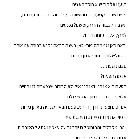
הגענו אל תוך שיא חוסר האונים
משם שוב – קריעת הים והישועה. עגל הזהב היה בור תחתיות,
שעבוד לעבודה הזרה, ומשם? נכנסים
לארץ, אל המנוחה והנחלה.
והאם כאן נגמר הסיפור? לא, בשנה הבאה נקרא בתורה את אותה
השתלשלות ונחזור לאותן תחנות
פעם נוספת…
אז מה הטעם?
הטעם הוא אנחנו. ו'אנחנו' אילו לא הבורות שנפערים לנו בחיים
אלא מה שקורה בתוך הנפש שלנו.
אם זכינו וצעדנו דרך, הרי שבפעם הבאה שנהיה באותן גלויות
וניפול את אותן נפילות, נהיה גמישים
יותר, מקבלים יותר וחומלים יותר גם על עצמינו וגם על הסובבים
אותנו. כך נצליח לצאת מהבור