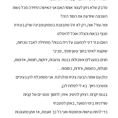
מדבק שלא ניתן לעצור אותו! האם אני האישה היחידה מכל נשות
השכונה שיודעת את הסוד הזה?
ומה עוד? אוה, רק לא זה! מתבוננת במפתן ומבינה שרק בעזרת
מנוף כבאות והצלה אוכל להימלט.
האם נגזר דיני להתענג על ריח בננות? מתחילה לאבד נוכחות,
שוקעת לאיטי בתוך עשן סמיך, סביבי
חגים במעגלים אשכולות בננות. צהובות, ירוקות, חומות, אדומות,
סגולות, כתומות, ורודות, כסופות…
כולן עם אותה הבעה צינית ומלגלגת. אני מסתכלת להן בעיניים
ומשיבה חיוך. בא לי לסלוח לכן,
בננות יקרות. רציתן להיטיב איתי, לחסוך ממני ים של קניות
טורדניות בימי המועד, באתן למטבחי
כדי להיות נגישות ומזומנות ואני כל כך זועמת, אז אתן מתגוננות