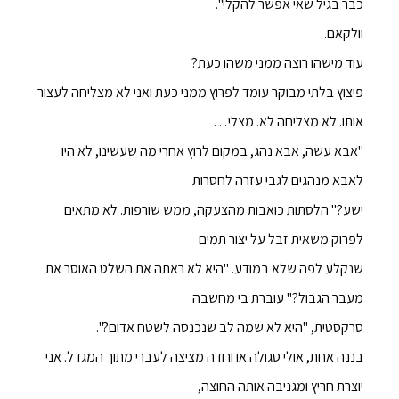
כבר בגיל שאי אפשר להקל!".
וולקאם.
עוד מישהו רוצה ממני משהו כעת?
פיצוץ בלתי מבוקר עומד לפרוץ ממני כעת ואני לא מצליחה לעצור
אותו. לא מצליחה לא. מצלי…
"אבא עשה, אבא נהג, במקום לרוץ אחרי מה שעשינו, לא היו
לאבא מנהגים לגבי עזרה לחסרות
ישע?" הלסתות כואבות מהצעקה, ממש שורפות. לא מתאים
לפרוק משאית זבל על יצור תמים
שנקלע לפה שלא במודע. "היא לא ראתה את השלט האוסר את
מעבר הגבול?" עוברת בי מחשבה
סרקסטית, "היא לא שמה לב שנכנסה לשטח אדום?".
בננה אחת, אולי סגולה או ורודה מציצה לעברי מתוך המגדל. אני
יוצרת חריץ ומגניבה אותה החוצה,