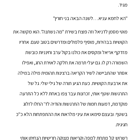
מגיד.
"הא לחמא עניא…לשנה הבאה בני חורין"
מוטי מסמן לדניאל וזה פוצח בשירת "מה נשתנה". הוא מקשה את
הקושיות בבהירות, מוסיף פלפולים ומדרשים בטוב טעם. אחריו
מזדקף אריאל ומקסים את כולנו בקול ערב וחינניות כובשת
השמורה רק לו. גם יעלי תרמה את חלקה לאוירת החג, ואפילו
אסתר שהתביישה לשיר הקריאה ברצינות תהומית מילה במילה
את ארבעת הקושיות. כעת הגיע תורה של גילי שלי. גל של
התרגשות שטף אותי, זכרונות עבר צפו באחת ללא כל התרעה
מוקדמת, דמעות חמות של התרגשות והודיה לד' החלו לזלוג
בשטף. ובעצם סימאו את עיני מלראות את ההתפתחות הלא כ"כ
חגיגית.
רשרוש קל מתחת למפה וקריאות מצוקה חרישיות הנחיתו אותי