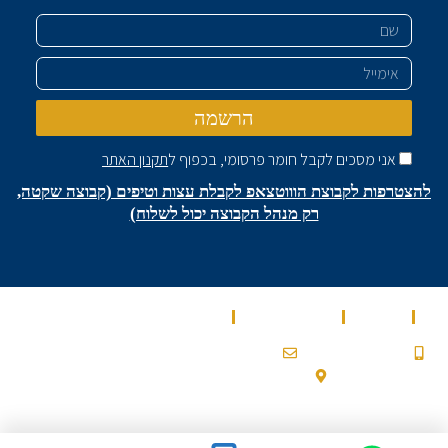
שם
אימייל
הרשמה
אני מסכים לקבל חומר פרסומי, בכפוף ל
תקנון האתר
להצטרפות לקבוצת הוווטצאפ לקבלת עצות וטיפים (קבוצה שקטה,
רק מנהל הקבוצה יכול לשלוח)
בית
מאמרים
מספרים עלינו
שירותים
0532900200a@gmail.com
053-2-900-200
עלמון 2, גבעת זאב
Ⓒ 2022 כל הזכויות שמורות