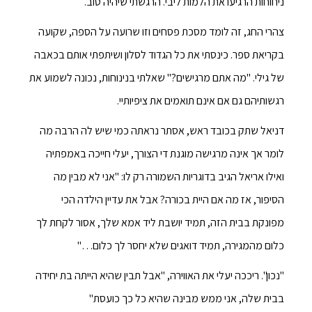
ניחוחות הרגיעו את הלמות ליבי. הרגשתי שיהיה טוב.
צהרי החג, זה לומד מסכת פסחים וזו שרועה על הספה, שקועה
בקריאת ספר. כינסתי את כל הגדוד לסלון ושיתפתי אותם בכאבה
של גילי. "מה אתם מרגישים?" שאלתי בנינוחות, נכונה לשמוע את
רגשותיהם גם אם אינם תואמים את ציפיותיי.
דניאל שתק בכובד ראש, אסתר נראתה כמי שיש לה הרבה מה
לומר אך אינה מרגישה מוגנת די הצורך, יעלי חייכה באמפתיה
ואילו אריאל הגיב בדוגריות השמורה רק לו: "אני לא מבין מה
הסיפור, אז מה אם היית בכורה? אבל את עדיין הילדה הכי
מפונקת בבית הזה, תמיד יושבת ליד אמא שלך, אסור לקחת לך
כלום מהמגירה, תמיד דואגים שלא יחסר לך כלום…"
"נכון". ריככה יעלי את האווירה, "אבל תבין שהיא הייתה בת יחידה
בבית שלה, אני ממש מבינה שהיא כל כך כועסת"