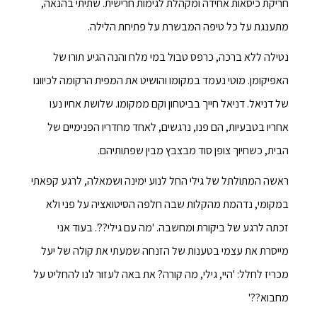
חריקת כיסאות אחידה ומקהלת לגימות חרישית. שתיתי בהנאה,
מתענגת על כל טיפה המבשרת על פתיחת הלילה.
נטילה ללא ברכה, כרפס טבול במי מלח והנה הגיע תורו של
האפיקומן. מוטי נעמד במקומו והושיט את המפית הרקומה לכיוונו
של דניאל. דניאל חייך בביטחון וקם ממקומו. שלושת אחיו נעו
אחריו בטבעיות, הם פנו, נרגשים, לאחד מחדריו הפנימיים של
הבית, כשחיוך צופן סוד מבצבץ מבין שפתותיהם.
ראשה המתולתל של גילי החל לנוע ימינה ושמאלה, לרגע קפאתי
במקומי, נדהמת מהקלות שבה חלפה הסיטואציה על פני ולא
זכתה לרגע של ביקורת ומחשבה. 'מה עם גילי??'. בעוד אני
מייסרת את עצמי בטענות של הזנחה שמעתי את קולה של יעל
מכריז לחלל: 'היי, גילי, מה קורה? את באה לעזור לנו להחליט על
מחבוא??'