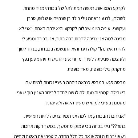
לקרקע המציאות. ראשה המתולתל של בכורתי מגיח מתחת
לשולחן, לרגע נראתה גילי כילד בן שנתיים או שלוש, סרבן
ועקשני. עיניה היו מושפלות לקרקע והיא ירתה באחת: "אני לא
מבינה למה אני צריכה לחכות ככה בתור, אני בכורה ומגיע לי
להיות ראשונה!" קולה רעד והיא התנשפה בכבדות, בנגוד לטון
ולעוצמה שניסתה לשדר. מיתרי אזני הרגישות זיהו מטען נפץ
מתקתק. גילי כועסת, מאד כועסת.
מבטה פגש במבטי. כנראה זיהתה בעיניי נכונות להיות שם
בשבילה. קמתי והצעתי לה לגשת לחדר לבירור העניין תוך שאני
מסמנת בעייני למוטי שימשיך הלאה ולא ימתין.
"אני הבת הבכורה, אז למה אני תמיד צריכה להיות חמישית
בתור??" גילי בכתה בכי עמוק ומתמשך, במשך דקות ארוכות
נשאו יבבותיה ומלאו את כל חלל החדר. ליטפתי את ראשה ולחייה