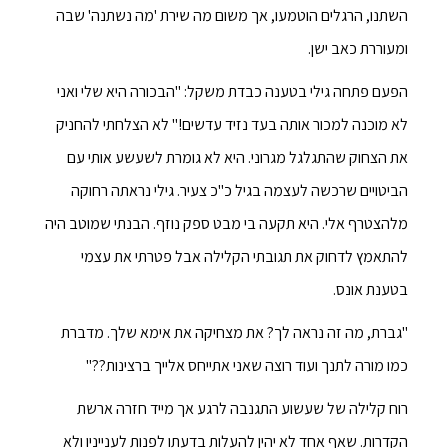
השתנו, הרגלים הוטמעו, אך משום מה שירת 'מה נשתנה' שבה
ומעוררת כאב ישן.
הפעם פתחה גילי בטענה כבדת משקל: "הבכורה היא שלי ואני
לא מוכנה למכור אותה בעד נזיד עדשים!" לא הצלחתי להחניק
את הצחוק שהתגלגל מגרוני. היא לא גומרת לשעשע אותי עם
הביטויים שרכשה לעצמה בגיל כ"כ צעיר. גילי נראתה רחוקה
מלהצטרף אלי. היא תקעה בי מבט ספק נוזף. הבנתי שמוטב היה
להתאמץ לדחוק את תגובתי הקלילה אבל פטרתי את עצמי
בטענת אונס.
"גברת, מה זה נראה לך? את מצחיקה את אימא שלך. מדברת
כמו מורה לתנך ועוד רוצה שאני אתייחס אלייך ברצינות??"
רוח קלילה של שעשוע התגנבה לרגע אך מייד חזרה ארשת
הקדרות. שאף אחד לא יהין להעלות בדעתו לפנות לענייניו ולא