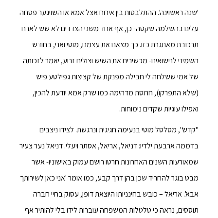
'שנה ראשוינה'. ההתלבטות בין אירוח אצל אמא או השויגער פסחה
עלינו בהשלמה שקטה- כן, אף אחד משני הצדדים לא שש לארח
תרכובת מאתגרת כזו. כך מצאנו את עצמנו, מוטי ואני, בחודש
השמיני לנישואינו- מכשירים את השיש וצולים זרוע, יאמר לזכותה
של אמי ששלחה לי חבילה מפנקת של קציצות גפילטע פיש
(שלא התפרקו), חרוסת מדהימה כמו שרק אמא יודעת להכין,
ואפילו עוגיות שקדים נימוחות.
"קדש", מסלסל מוטי בנעימה חגיגית ונרגשת. לצידו ניצבים
בדממה ארבעת ילדיו: דניאל, אריאל, אסתר ויעלי. דניאל נער צעיר
שמאורעות השנים האחרונות חרטו רושם עמוק באישוניו- אשר
מבט בוגר להחריד שכן בהן דרך קבע, כמו אומר 'אני כאן לשירותך
אבא'. אריאל – כובש בחינניותו היוצאת דופן, עסוק בחיי חברה
תוססים, נראה כי טלטלות המשפחה עוברות לידו בלי להותיר אף