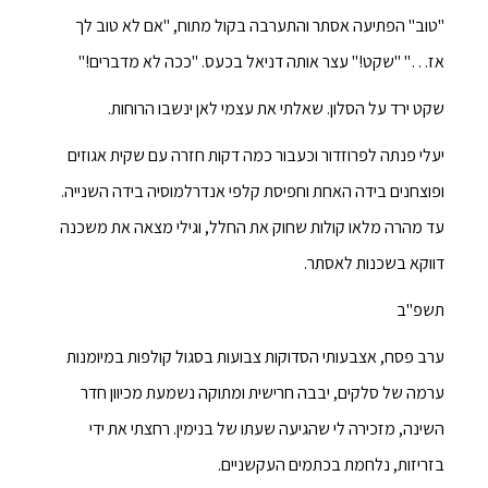
"טוב" הפתיעה אסתר והתערבה בקול מתוח, "אם לא טוב לך
אז…" "שקט!" עצר אותה דניאל בכעס. "ככה לא מדברים!"
שקט ירד על הסלון. שאלתי את עצמי לאן ינשבו הרוחות.
יעלי פנתה לפרוזדור וכעבור כמה דקות חזרה עם שקית אגוזים
ופוצחנים בידה האחת וחפיסת קלפי אנדרלמוסיה בידה השנייה.
עד מהרה מלאו קולות שחוק את החלל, וגילי מצאה את משכנה
דווקא בשכנות לאסתר.
תשפ"ב
ערב פסח, אצבעותי הסדוקות צבועות בסגול קולפות במיומנות
ערמה של סלקים, יבבה חרישית ומתוקה נשמעת מכיוון חדר
השינה, מזכירה לי שהגיעה שעתו של בנימין. רחצתי את ידי
בזריזות, נלחמת בכתמים העקשניים.