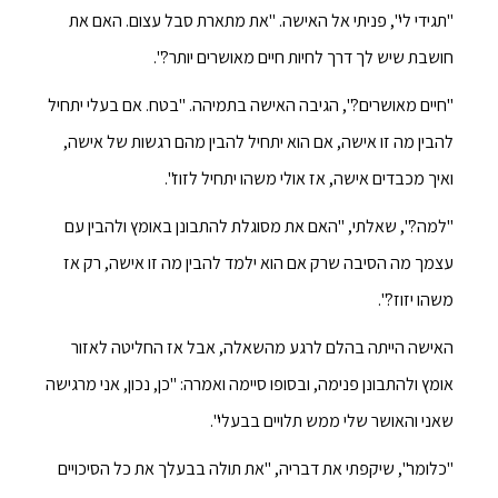
"תגידי לי", פניתי אל האישה. "את מתארת סבל עצום. האם את
חושבת שיש לך דרך לחיות חיים מאושרים יותר?".
"חיים מאושרים?", הגיבה האישה בתמיהה. "בטח. אם בעלי יתחיל
להבין מה זו אישה, אם הוא יתחיל להבין מהם רגשות של אישה,
ואיך מכבדים אישה, אז אולי משהו יתחיל לזוז".
"למה?", שאלתי, "האם את מסוגלת להתבונן באומץ ולהבין עם
עצמך מה הסיבה שרק אם הוא ילמד להבין מה זו אישה, רק אז
משהו יזוז?".
האישה הייתה בהלם לרגע מהשאלה, אבל אז החליטה לאזור
אומץ ולהתבונן פנימה, ובסופו סיימה ואמרה: "כן, נכון, אני מרגישה
שאני והאושר שלי ממש תלויים בבעלי".
"כלומר", שיקפתי את דבריה, "את תולה בבעלך את כל הסיכויים