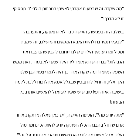
"מה שקרה זה שבטעות אמרתי לאשתי בנוכחות הילד: 'די תפסיקי.
זו לא הדרך!'".
בשלב הזה בפגישה, האישה כבר לא התאפקה, והתערבה:
"לבעלי תמיד נח להיות האבא המקסים והמושלם, זה שמבין
ומכיל ומרגיע. איך הילדים שלנו יתחנכו להבין שהם עברו את
הגבולות? וגם זה שהוא אומר ליד הילד שאני לא בסדר, זאת ממש
השפלה איומה! ומה שקרה אחר כך היה לגמרי צפוי: הבן שלנו
הלך אליו, והתחיל להתבכיין שבגלל אמא אין לו כוח ללכת ללמוד
בישיבה. איזה יופי! טוב שיש שעיר לעזאזל להאשים אותו בכל
הבעיות!
"אתה יודע מה?", הוסיפה האישה, "יש כאן שאלה מרתקת. אותו
אדם שדוגל בהבנה והכלה ושתיקה יודע להיות הכי נחמד מול
הילד, אבל משום מה לידי הוא מאשים ותוקף. מה תגיד על זה?",