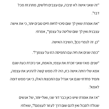
"זה שאני אישה לא יציבה, עם עצבים חלשים, מתרגזת מכל
דבר".
"את אומרת שאין לך שום סיכוי לחיות חיים טובים יותר, כי את אישה
עצבנית ואין לך שום שליטה על עצמך", אמרתי.
"כן. זה לגמרי נכון", השיבה האישה.
"כמה שנים את חיה עם התפיסה הזו על עצמך?".
"שנים. מאז שאני זוכרת את עצמי, והאמת, אני נזכרת כעת שגם
אמא שלי היתה אישה כזו, היה לה ממש קשה להרגיע את עצמה,
ותמיד פחדתי שגם אני אגדל עם התכונות האלו, כי אני ממש דומה
לאמא".
"אז את אומרת שיש כאן כבר דור שני, ואולי יותר, של אנשים
שנולדו לסבול ואין להם שום דרך לעזור לעצמם?", שאלתי.