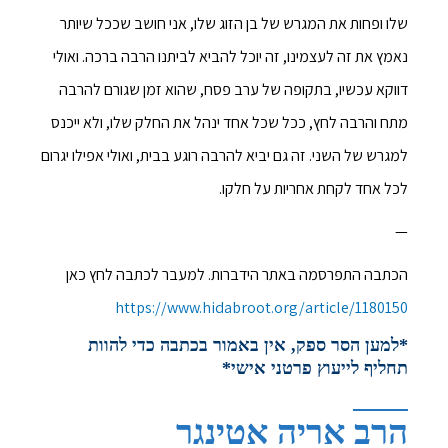
שלו ופחות את המגרש של בן הזוג שלו, אני חושב שככל שיותר
נאמץ את זה לעצמינו, זה יוכל להביא לביתנו הרבה ברכה. ואולי
דווקא עכשיו, בתקופה של ערב פסח, שהוא זמן שגורם להרבה
מתח והרבה לחץ, ככל שכל אחד ינהל את החלק שלו, ולא ייכנס
למגרש של השני. זה גם יביא להרבה רוגע בבית, ואולי אפילו יגרום
לכל אחד לקחת אחריות על חלקו.
—
הכתבה התפרסמה באתר הידברות. למעבר לכתבה לחץ כאן
https://www.hidabroot.org/article/1180150
*למען הסר ספק, אין באמור בכתבה כדי להוות
תחליף לייעוץ פרטני אישי*
הרב אריה אטינגר