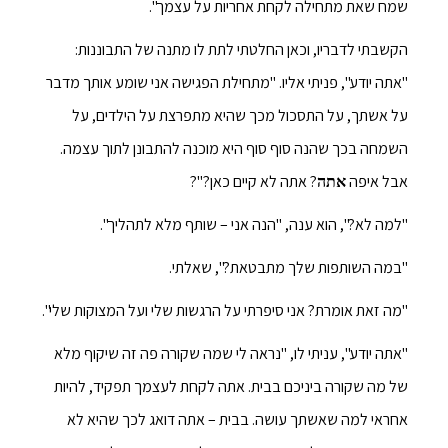
שמח שאת מתחילה לקחת אחריות על עצמך".
הקשבתי לדבריו, וכאן החלטתי לתת לו מתנה של התבוננות:
"אתה יודע", פניתי אליו. "מתחילת הפגישה אני שומע אותך מדבר
על אשתך, על התסכול מכך שהיא מתפרצת על הילדים, על
השמחה בכך שהנה סוף סוף היא מוכנה להתבונן לתוך עצמה.
אבל איפה
? אתה לא קיים כאן?"?
אתה
"למה לא?", הוא ענה, "הנה אני – שותף מלא לתהליך".
"במה השותפות שלך מתבטאת?", שאלתי.
"מה זאת אומרת? אני סיפרתי על הרגשות שלי ועל המצוקות שלי".
"אתה יודע", עניתי לו, "נראה לי שמה שקורה פה זה שיקוף מלא
של מה שקורה ביניכם בבית. אתה לקחת לעצמך תפקיד, להיות
אחראי למה שאשתך עושה. בבית – אתה דואג לכך שהיא לא