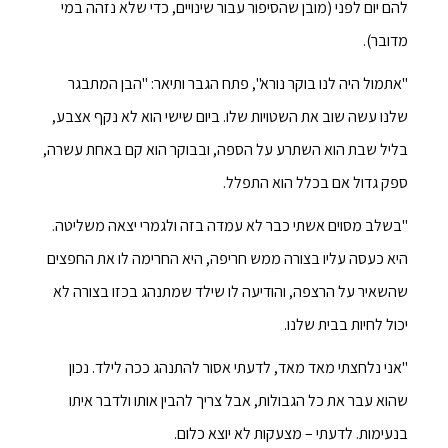
להם יום לפני (מובן שהסיפור עבור שינויים, כדי שלא נזהה במי
מדובר).
"אתמול היה לנו בוקר נורא", פתח הגבר ותיאר: "הבן המתבגר
שלנו עשה שוב את השטויות שלו. ביום שישי הוא לא נקף אצבע,
בליל שבת הוא השתרע על הספה, ובבוקר הוא קם באחת עשרה,
ספק גדול אם בכלל הוא התפלל.
"בשלב מסוים אשתי כבר לא עמדה בזה ולגמרי יצאה משליטה.
היא כעסה עליו בצורה ממש חריפה, היא החרימה לו את החפצים
שהשאיר על הרצפה, והודיעה לו שילד שמתנהג בכזו בצורה לא
יכול לחיות בבית שלנו.
"אני נלחצתי מאד מאד, לדעתי אסור להתנהג ככה לילד. נכון
שהוא עבר את כל הגבולות, אבל צריך להבין אותו ולדבר איתו
בנעימות. לדעתי – מצעקות לא יוצא כלום.