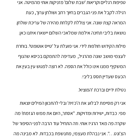
טפיפות רגליים וקריאות 'שבת שלום' מזניקות אותי מהמיטה. אני
רגילה לקבל את פני הגברים בחיוך רחב ושולחן ערוך, כעת
המראה קצת שונה. אני צוללת לקלחת מהירה של עריכת שולחן.
נושאת בליבי תחינה אילמת שמלאכי השלום יישארו איתנו כאן.
מילות הקידוש חולפות לידי. אני פועלת על 'טייס אוטומטי'. בוחרת
לעצמי מושב שונה מהרגיל, מעדיפה להתמקם בכיסא שהנוף
המשקיף ממנו אינו כולל את הספה. לא רוצה לפגוש עין בעין את
הכעס שעדיין תסס בליבי.
נטילת ידיים וברכת 'המוציא'.
אני רק מסיימת לבלוע את ה'כזית' ובלי להתכוון המילים יוצאות
מפי. כבדות, ישירות ומדויקות. "אסתר, היום את ממש הגזמת! מה
שקרה פה מאד הרגיז אותי. וזה התחיל עוד הרבה לפני הסיפור של
הצ'ונט…". אני נבהלת מעצמי, מתנשפת בכבדות. לא מבינה מה