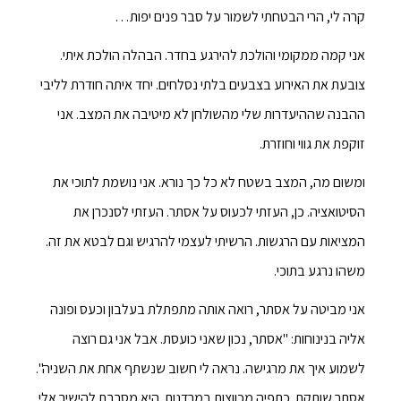
קרה לי, הרי הבטחתי לשמור על סבר פנים יפות…
אני קמה ממקומי והולכת להירגע בחדר. הבהלה הולכת איתי.
צובעת את האירוע בצבעים בלתי נסלחים. יחד איתה חודרת לליבי
ההבנה שההיעדרות שלי מהשולחן לא מיטיבה את המצב. אני
זוקפת את גווי וחוזרת.
ומשום מה, המצב בשטח לא כל כך נורא. אני נושמת לתוכי את
הסיטואציה. כן, העזתי לכעוס על אסתר. העזתי לסנכרן את
המציאות עם הרגשות. הרשיתי לעצמי להרגיש וגם לבטא את זה.
משהו נרגע בתוכי.
אני מביטה על אסתר, רואה אותה מתפתלת בעלבון וכעס ופונה
אליה בנינוחות: "אסתר, נכון שאני כועסת. אבל אני גם רוצה
לשמוע איך את מרגישה. נראה לי חשוב שנשתף אחת את השניה".
אסתר שותקת. כתפיה מכווצות במרדנות. היא מסרבת להישיר אלי