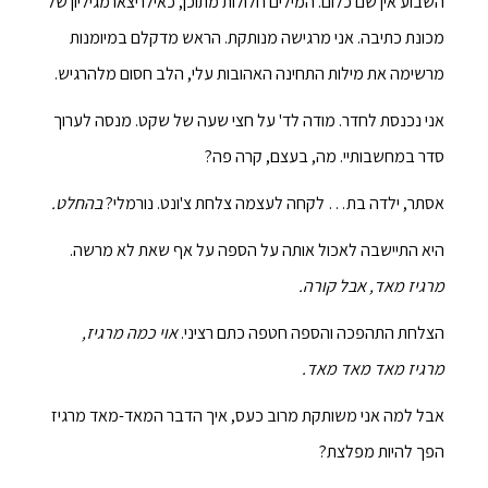
השבוע אין שם כלום. המילים חלולות מתוכן, כאילו יצאו מגיליון של
מכונת כתיבה. אני מרגישה מנותקת. הראש מדקלם במיומנות
מרשימה את מילות התחינה האהובות עלי, הלב חסום מלהרגיש.
אני נכנסת לחדר. מודה לד' על חצי שעה של שקט. מנסה לערוך
סדר במחשבותיי. מה, בעצם, קרה פה?
אסתר, ילדה בת… לקחה לעצמה צלחת צ'ונט. נורמלי?
בהחלט.
היא התיישבה לאכול אותה על הספה על אף שאת לא מרשה.
מרגיז מאד, אבל קורה.
הצלחת התהפכה והספה חטפה כתם רציני.
אוי כמה מרגיז,
מרגיז מאד מאד מאד.
אבל למה אני משותקת מרוב כעס, איך הדבר המאד-מאד מרגיז
הפך להיות מפלצת?