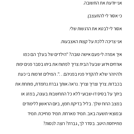
אני יודעת את התשובה.
כי אסור לי להתעצבן.
אסור לי לבטא את הרגשות שלי.
אני צריכה ללכת על קצות האצבעות.
איך אמרה לי פעם אישה טובה? "הילדים של בעלך הם כמו
אורחים וידוע שבעל הבית צריך לפתוח את ביתו בסבר פנים יפות
ולהיזהר שלא להקדיר פניו בפניהם…". המילים זורמות בי כעת
בכבדות. צריך וצריך וצריך. נראה אותך גברת נחמדת, פותחת את
ביתך על בסיס דו-שבועי ללא כל התחשבות בעונה, במזג או
במצב הרוח שלך. בליל בדיקת חמץ, ביום הראשון ללימודים
ובמוצאי תשעה באב. תמיד מארחת. תמיד מחייכת. תמיד
מתייחסת היטב. בסדר לך, גברת? רוצה לנסות?