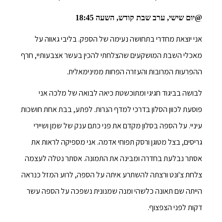
@יום שישי, ערב שבת קודש, השעה 18:45
אני יוצאת מחדרי בתחושה נעימה של הספק. בליבי גאווה על
מאכלי השבת המושקעים שהצלחתי להכין בעשר אצבעותיי, חרף
ההפרעות המרובות והעזרה הפחות ממינימאלית.
לבושה בביגוד חגיגי ומתוכשטת כיאה לבואה של מלכה אני
פוסעת לכוון הסלון בדרכי למדף הנרות. לפתע, בבת אחת חושכות
עיניי. על הספה בסלון מקדם את פני כתם ענק של שמן ושיירי
גריסים, בצל מטוגן ורסק תפוחי אדמה. אני מספיקה לראות את
אסתר נבלעת בחדרה ומבינה את התמונה. אסתר נטלה לעצמה
צלחת צ'ונט ורצתה להשתרע איתה על הספה, לרוע המזל כנראה
הייתה שם תאונה כלשהי ומנה שמנונית נשפכה על הספה עשר
דקות לפני הצפצוף.