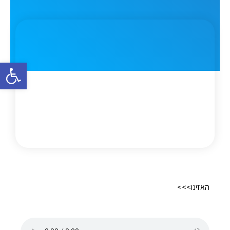
פתח סרגל 
האזינו>>>