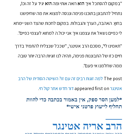
"במקום להסתכל איך
רואה אותי ומה
יגיד על זה וכו',
הוא
הוא
נתחיל להתבונן בתוכנו פנימה וננסה למצוא את מה שחיפשנו
בחוץ. האהבה, הערך והגבולות. במקום לחכות שהצד השני ימחא
לי כפיים נשאל את עצמנו איך אני יכול.ה למחוא לעצמי כפיים".
"תאמינו לי", מסכם הרב אטינגר, "שככל שנצליח להתמיד בדרך
חיים כזו של התבוננות פנימה, תהיה לנו זוגיות הרבה יותר טובה
ממה שחלמנו אי פעם".
The post
למה זוגות רבים זה עם זו? השיטה הסודית של הרב
אטינגר
appeared first on
דור חדש אתר קול חי
.
*למען הסר ספק, אין באמור בכתבה כדי להוות
תחליף לייעוץ פרטני אישי*
הרב אריה אטינגר