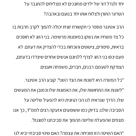
יחד ולגדל דור של ילדים מחונכים לא מצליחים להתגבר על
הטריגר התורן ולצלוח אותו יחד בנועם ובאהבה?
הרב אטינגר מספר כי תקשורת זוגית יכולה להפוך לקרב חרבות בו
כל צד משחיז את נשקו במיומנות מרשימה. בני הזוג לא חוסכים
בראיות, סיפורים, ציטוטים והוכחות בכדי להצדיק את דעתם. לא
פעם ינסו בני הזוג לצרף ללגיונם אנשים אחרים שיצדדו בדעתם,
הצודקת לטעמם. רבנים, חברים, משפחה ויועצים.
"כל המטרה היא לשנות את הצד השני". קובע הרב אטינגר.
"לשנות את התחושות שלו, את האמונות שלו וכמובן את המעשים
שלו. הדרך שנראית לנו הכי הגיונית היא להפעיל שליטה על
הסביבה שלנו. בדיוק כמו ששומעים אזעקה רצים לממ"ד, כך אנו
מצפים שהפעלת שליטה תהפוך את סביבתנו למוגנת".
"האם השיטה הזו מוכיחה את עצמה? האם שינוי סביבתי יביא לנו