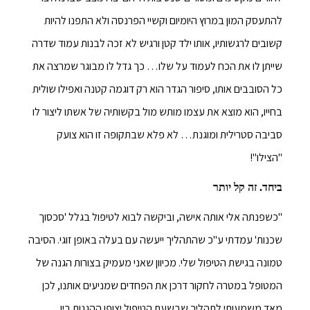
להתעסק המון במרוץ היומיום וקשיי הפרנסה ולא התפנו להיות
קשובים לרגשותיו, אותו ילד קטן ורגיש לא זכה לבנות עמוד שדרה
שייתן לו את הכח לעמוד על שלו… כך גדל לו מבוגר שמרצה את
כל הסובבים אותו, סיפור הגדר הוא רק דוגמה קטנה ואפילו שולית
בחייו, הוא מוצא את עצמו מותש מול בקשותיה של אשתו ליצור לו
סביבה סטרילית ומוגנת… לא פלא שבתקופה זו הוא צועק
"הצילו"!
ביחד. זה קל יותר
"כשפנתה אלי אותה אישה, וביקשה לבוא לטיפול בגלל 'סכסוך
שכנות' עמדתי ע"כ שהתהליך ייעשה עם בעלה באופן זוגי. הסיבה
טמונה בגישת הטיפול שלי. מכיוון שאני מעמיק בצורות הגנה של
המטופל במטרה לחקור דרכן את הפחדים שמניעים אותנו, לכן
מאד משמעותי לתהליך שבשעת הטיפול יצופו ההגנות בין