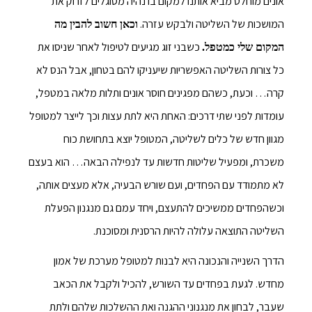
אונים מוחלט מביא אותנו למקום בו נהיה מסוגלים לזרוק את
המושכות של השליטה ולבקש עזרה.
וכאן חשוב להבין מה
כשבני זוג מגיעים לטיפול לאחר שניסו את
המקום שלי כמטפל.
כל צורות השליטה האפשריות שיעניקו להם בטחון, אבל הנס לא
קרה… וכעת, כשהם מפגינים חוסר אונים ותלות מלאה במטפל,
עומדות לפני שתי דרכים: האחת היא לתת עצות וכך לייצר למטופל
מגוון חדש של כלים לשליטה, המטופל יוצא בתחושת כוח
משכרת, ומפעיל שליטות חדשות עד לנפילה הבאה… הוא בעצם
לא מתמודד עם הפחדים, ועם שורש הבעיה, אלא מעצים אותה,
וכשהפחדים ממשיכים להתעצם, ויחד עמם גם מנגנון הפעלת
השליטה התוצאה עלולה להיות הרסנית ומסוכנת.
הדרך השנייה והנכונה היא לבנות למטופל מערכת של אמון
מחדש. לגעת בפחדים עד השורש, להכיל ולקבל את הכאב
שעבר, לבחון את מנגנוני ההגנה ואת ההשלכות שלהם ולתת