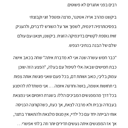
רבים בפני אתגרים לא פשוטים.
ביקשנו מהרב אריה אטינגר, מרצה ומטפל זוגי וקבוצתי
בפסיכותרפיה דינמית, לשפוך אור על השורש לדברים, ולהעניק
זווית נוספת לקשיים בדינמיקה הזוגית. ביקשנו, ויצאנו עם עולם
שלם של הבנה בנתיבי הנפש.
"כבר חמש עשרה שנה אני לא מדברת איתה" שחה בכאב אישה
כבת חמישים שבאה אלי לטיפול עם בעלה, "הפצע הזה שוכן
עמוק בליבי, כואב ושותת דם, בכל פעם שאני פוגשת אותה צפות
בי תחושות אשמה, בושה וחרטה איומה…. אני משתדלת להימנע
בכל דרך מהמפגשים המביכים הללו. בשגרת היומיום אני נמצאת
בעבודה ובבית ולא מרבה לצאת, אך כעת, כשהקורונה הכניסה
אותי הבייתה יחד עם כל ילדיי, אין מנוס מלצאת ולהתאוורר בחצר,
אך אז המפגשים איתה נעשים תדירים יותר וזה בלתי אפשרי…