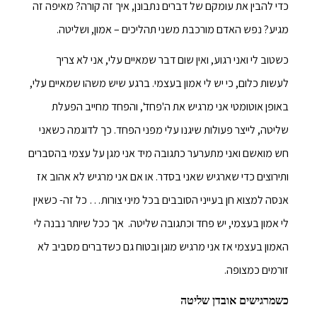
כדי להבין את עומקם של דברים נתבונן, איך זה קורה? מאיפה זה
מגיע? נפש האדם מורכבת משני תהליכים – אמון, ושליטה.
כשטוב לי ואני רגוע, ואין שום דבר שמאיים עלי, אני לא צריך
לעשות כלום, כי יש לי אמון בעצמי. ברגע שיש משהו שמאיים עלי,
באופן אוטומטי אני מרגיש את ה'פחד', והפחד מחייב הפעלת
שליטה, לייצר פעולות שיגנו עלי מפני הפחד. כך לדוגמה כשאני
חש מואשם ואני מתערער כתגובה מיד אני מגן על עצמי בהסברים
ותירוצים כדי שארגיש שאני בסדר. או אם אני מרגיש לא אהוב אז
אנסה למצוא חן בעייני הסובבים בכל מיני צורות… כל זה- כשאין
לי אמון בעצמי, יש פחד וכתגובה שליטה. אך ככל שיותר נבנה לי
האמון בעצמי אז אני מרגיש מוגן ובטוח גם כשדברים מסביב לא
זורמים כמצופה.
כשמרגישים אובדן שליטה