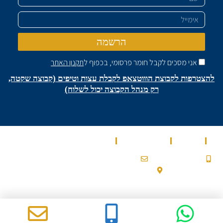
אימייל
הרשמה
אני מסכים לקבל חומר פרסומי, בכפוף ל
תקנון האתר
להצטרפות לקבוצת הוווטצאפ לקבלת עצות וטיפים (קבוצה שקטה,
רק מנהל הקבוצה יכול לשלוח)
בית
מאמרים
מספרים עלינו
שירותים
0532900200a@gmail.com
053-2-900-200
עלמון 2, גבעת זאב
Ⓒ 2022 כל הזכויות שמורות