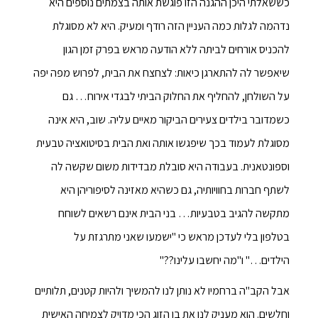
כששאלתי היכן ההגנה הזו פוגשת אותה בצמתים נוספים היא
נדהמה לגלות כמה העניין הזה רודף ומעיק. היא לא מסוגלת
להכניס אורחים לביתה ללא הודעה מראש בפרק זמן הגון
שיאפשר לה להתארגן כיאות: לצחצח את הבית, לפרוש מפה יפה
על השולחן, להחליף את החלוק הביתי לבגדי אירוח… גם
כשמדובר בילדים צעירים הביקור מאיים עליה. שוב, היא אינה
מסוגלת לעמוד בכך שיפגשו אותה ואת הבית בסיטואציה טבעית
וספונטאנית. בעבודה היא סובלת מבדידות משום שקשה לה
לשתף חברות בחוויותיה, גם כשהיא מאזינה לסיפוריהן היא
מתקשה להגיב בטבעיות… בני הבית אינם רשאים לשוחח
בטלפון בלי לעדכן מראש כי "ישמעו שאני מתרגזת על
הילדים…" ו"מה יחשבו עלינו??"
אבל הקב"ה ברחמיו לא נותן לנו להמשיך ולהיות קטנים, תלותיים
וחלשים. הוא מעניק לנו את בן הזוג הכי מדויק לצמיחה האישית