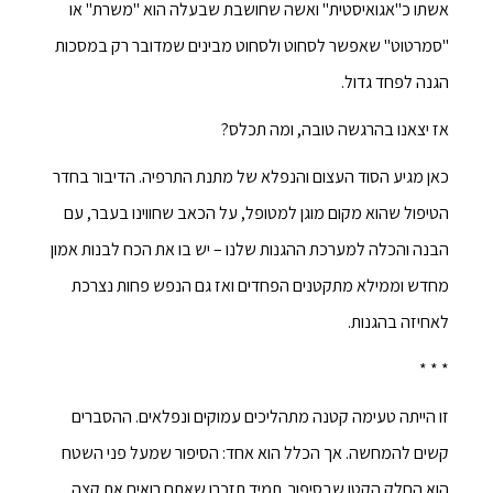
אשתו כ"אגואיסטית" ואשה שחושבת שבעלה הוא "משרת" או
"סמרטוט" שאפשר לסחוט ולסחוט מבינים שמדובר רק במסכות
הגנה לפחד גדול.
אז יצאנו בהרגשה טובה, ומה תכלס?
כאן מגיע הסוד העצום והנפלא של מתנת התרפיה. הדיבור בחדר
הטיפול שהוא מקום מוגן למטופל, על הכאב שחווינו בעבר, עם
הבנה והכלה למערכת ההגנות שלנו – יש בו את הכח לבנות אמון
מחדש וממילא מתקטנים הפחדים ואז גם הנפש פחות נצרכת
לאחיזה בהגנות.
* * *
זו הייתה טעימה קטנה מתהליכים עמוקים ונפלאים. ההסברים
קשים להמחשה. אך הכלל הוא אחד: הסיפור שמעל פני השטח
הוא החלק הקטן שבסיפור. תמיד תזכרו שאתם רואים את קצה