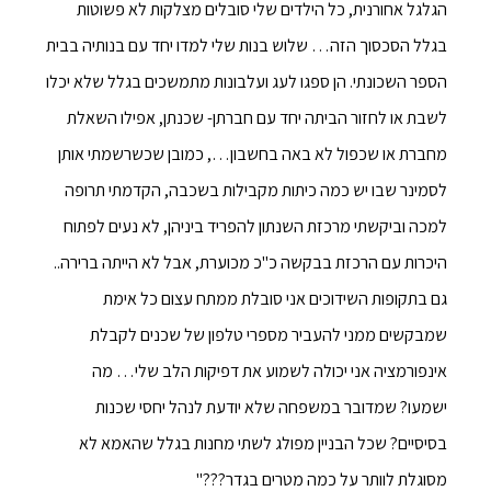
הגלגל אחורנית, כל הילדים שלי סובלים מצלקות לא פשוטות
בגלל הסכסוך הזה… שלוש בנות שלי למדו יחד עם בנותיה בבית
הספר השכונתי. הן ספגו לעג ועלבונות מתמשכים בגלל שלא יכלו
לשבת או לחזור הביתה יחד עם חברתן- שכנתן, אפילו השאלת
מחברת או שכפול לא באה בחשבון…, כמובן שכשרשמתי אותן
לסמינר שבו יש כמה כיתות מקבילות בשכבה, הקדמתי תרופה
למכה וביקשתי מרכזת השנתון להפריד ביניהן, לא נעים לפתוח
היכרות עם הרכזת בבקשה כ"כ מכוערת, אבל לא הייתה ברירה..
גם בתקופות השידוכים אני סובלת ממתח עצום כל אימת
שמבקשים ממני להעביר מספרי טלפון של שכנים לקבלת
אינפורמציה אני יכולה לשמוע את דפיקות הלב שלי… מה
ישמעו? שמדובר במשפחה שלא יודעת לנהל יחסי שכנות
בסיסיים? שכל הבניין מפולג לשתי מחנות בגלל שהאמא לא
מסוגלת לוותר על כמה מטרים בגדר???"