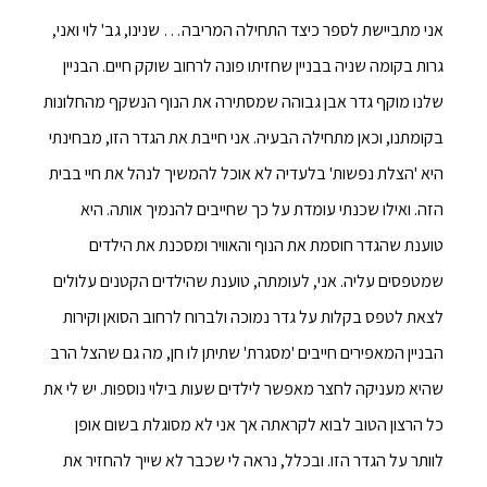
אני מתביישת לספר כיצד התחילה המריבה… שנינו, גב' לוי ואני,
גרות בקומה שניה בבניין שחזיתו פונה לרחוב שוקק חיים. הבניין
שלנו מוקף גדר אבן גבוהה שמסתירה את הנוף הנשקף מהחלונות
בקומתנו, וכאן מתחילה הבעיה. אני חייבת את הגדר הזו, מבחינתי
היא 'הצלת נפשות' בלעדיה לא אוכל להמשיך לנהל את חיי בבית
הזה. ואילו שכנתי עומדת על כך שחייבים להנמיך אותה. היא
טוענת שהגדר חוסמת את הנוף והאוויר ומסכנת את הילדים
שמטפסים עליה. אני, לעומתה, טוענת שהילדים הקטנים עלולים
לצאת לטפס בקלות על גדר נמוכה ולברוח לרחוב הסואן וקירות
הבניין המאפירים חייבים 'מסגרת' שתיתן לו חן, מה גם שהצל הרב
שהיא מעניקה לחצר מאפשר לילדים שעות בילוי נוספות. יש לי את
כל הרצון הטוב לבוא לקראתה אך אני לא מסוגלת בשום אופן
לוותר על הגדר הזו. ובכלל, נראה לי שכבר לא שייך להחזיר את