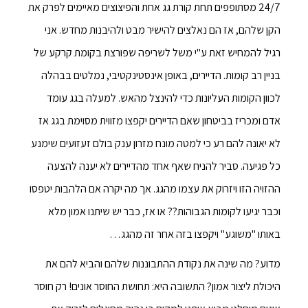
24/7 מסתופפים תחת קורת גג אחת והפיצוצים מאיימים לפרק את
הקן שלהם, אז הם נאלצים להישיר מבט ולהיבנות מחדש. אני
רגיל להמחיש זאת ע"י משל לשריפה שפורצת בקומת קרקע של
בניין רב קומות. הדיירים, באופן אינסטינקטיבי, נמלטים בבהלה
לכוון הקומות העליונות כדי להינצל מהאש. למעלה בגג עומד
אדם ומכריז בביטחון שאם הדיירים יקפצו מזווית מסוימת בגג אז
לא יאונה להם רע כי למטה מונח מזרון ענק בולם זעזועים שימנע
כל פגיעה. סביר להניח שאף אחד מהדיירים לא יענה להצעה
ההזויה הזו ויזרוק את עצמו מהגג. אך מה יקרה אם הלהבות יטפסו
וכבר יגיעו לקומות הגבוהות?? או אז, כבר יש שיתנו אמון מלא
באותו "משוגע" ויקפצו בזה אחר זה מהגג…
מדוע? מה שינה את נקודת ההתבוננות שלהם והביא להם את
היכולת ליצור אמון? התשובה היא: תחושת החוסר אונים! רק חוסר