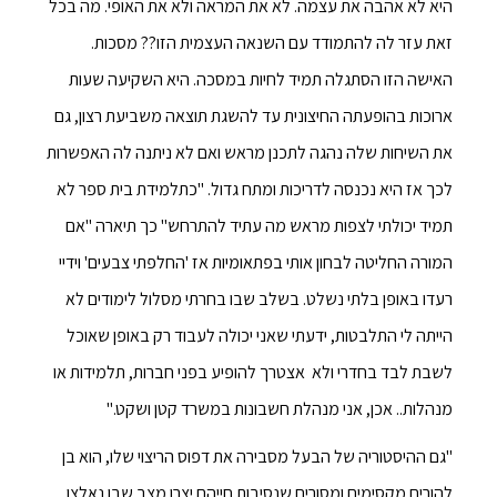
היא לא אהבה את עצמה. לא את המראה ולא את האופי. מה בכל
זאת עזר לה להתמודד עם השנאה העצמית הזו?? מסכות.
האישה הזו הסתגלה תמיד לחיות במסכה. היא השקיעה שעות
ארוכות בהופעתה החיצונית עד להשגת תוצאה משביעת רצון, גם
את השיחות שלה נהגה לתכנן מראש ואם לא ניתנה לה האפשרות
לכך אז היא נכנסה לדריכות ומתח גדול. "כתלמידת בית ספר לא
תמיד יכולתי לצפות מראש מה עתיד להתרחש" כך תיארה "אם
המורה החליטה לבחון אותי בפתאומיות אז 'החלפתי צבעים' וידיי
רעדו באופן בלתי נשלט. בשלב שבו בחרתי מסלול לימודים לא
הייתה לי התלבטות, ידעתי שאני יכולה לעבוד רק באופן שאוכל
לשבת לבד בחדרי ולא אצטרך להופיע בפני חברות, תלמידות או
מנהלות.. אכן, אני מנהלת חשבונות במשרד קטן ושקט."
"גם ההיסטוריה של הבעל מסבירה את דפוס הריצוי שלו, הוא בן
להורים מקסימים ומסורים שנסיבות חייהם יצרו מצב שבו נאלצו