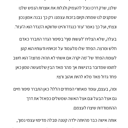
שלנו, שרק דרכו נוכל להעמיק ולגלות את אוצרות הנפש שלנו
שמקנים לנו שמחה וקיום בזכות עצמנו. רק כך נבנה אמון נכון
ונצחי, ועל כך נאמר 'עזר כנגדו' והיינו שדווקא ה'נגדו' הוא ה'עזר'.
בעלה, שלא הצליח 'לעשות סוף' בסיפור הגדר התברר כאדם
חלש ומרצה. הפחד שלו מלעמוד על זכויותיו ודעותיו הוא קטן
לעומת הפחד של 'מה יקרה אם אשתי לא תהיה מרוצה' הוא חשב
לתומו שמדובר ברגישות אך מהר מאד הבין שלמעשה טמון כאן
פחד גדול מאד מלא להיות אהוב ורצוי.
ומה, בעצם, עומד מאחורי הפחדים הללו? כאן התברר סיפור חיים
גם אצל הבעל וגם אצל האשה שמשלים כפאזל את דרך
ההתמודדות שיצרו לעצמם.
אותה אישה כבר מהיותה ילדה קטנה סבלה מדימוי עצמי נמוך,