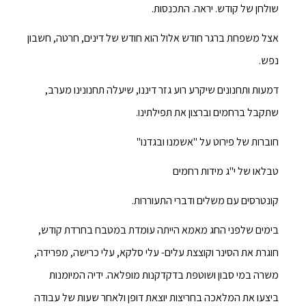
שולחן של קודש. יראה. התכנסות.
אצל משפחת ברגר חודש אלול הוא חודש של דינים, חרטה, חשבון
נפש.
דמעות ותחנונים שיקרע רוע גזר דיננו, שיעלה תחנונינו מערב,
שתקבל ברחמים וברצון את תפילתינו.
חוברות של פירוט על "אשמנו ובגדנו"
טבלאו של י"ג מידות רחמים
קונטרסים עם משלים ודברי התעוררות.
בימים שלפני החג מאמא הייתה עומדת במטבח בחרדת קודש,
חוגרת את הסינר וקוצצת עלים- עלי סלקא, עלי כרישה, מפרידה,
משרה במי סבון ושוטפת בדקדקנות מופלאה. ידיה המיומנות
ביצעו את המלאכה בחריצות יוצאת דופן ולאחר שעות של עבודה