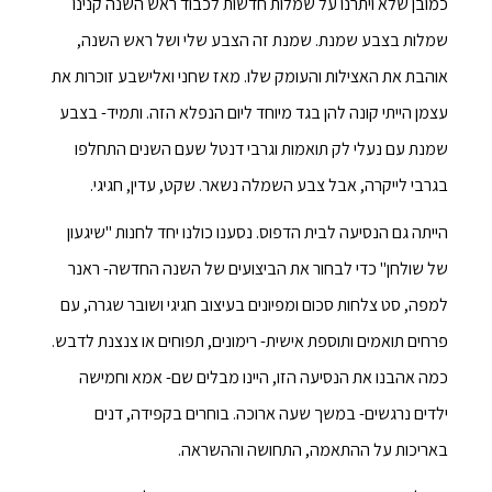
כמובן שלא ויתרנו על שמלות חדשות לכבוד ראש השנה קנינו
שמלות בצבע שמנת. שמנת זה הצבע שלי ושל ראש השנה,
אוהבת את האצילות והעומק שלו. מאז שחני ואלישבע זוכרות את
עצמן הייתי קונה להן בגד מיוחד ליום הנפלא הזה. ותמיד- בצבע
שמנת עם נעלי לק תואמות וגרבי דנטל שעם השנים התחלפו
בגרבי לייקרה, אבל צבע השמלה נשאר. שקט, עדין, חגיגי.
הייתה גם הנסיעה לבית הדפוס. נסענו כולנו יחד לחנות "שיגעון
של שולחן" כדי לבחור את הביצועים של השנה החדשה- ראנר
למפה, סט צלחות סכום ומפיונים בעיצוב חגיגי ושובר שגרה, עם
פרחים תואמים ותוספת אישית- רימונים, תפוחים או צנצנת לדבש.
כמה אהבנו את הנסיעה הזו, היינו מבלים שם- אמא וחמישה
ילדים נרגשים- במשך שעה ארוכה. בוחרים בקפידה, דנים
באריכות על ההתאמה, התחושה וההשראה.