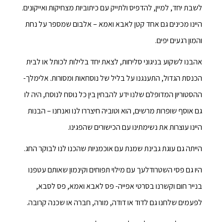
לשבת יחד, למיין, להדפיס ולתייק עם כיתוביות מצחיקות ואייקונים.
היינו מכינים גם אחד קטן לאבא ואמא – אלבום שמספר על נחת
והמון רגעים יפים.
אהבנו לשקוע בניגוני סליחות, לצאת יחד בלילות לכותל או לבית
הכנסת הגדול, התענגנו על בליל של נוסחאות ומסורות. אלימלך-
ההסטוריון המדופלם שלנו ידע להבחין בין כל נוסח לנוסח, היה לו
גם אוסף שופרות מרשים, הוא וטוביה חיצררו לנו ואנחנו – הבנות
היינו עוצרות את נשימתינו עם הכישורים שהפגינו.
הייתה גם עוגת גבינת שמנת עם אוכמניות שהכנו לנו לבוקר החג.
היו גם פסי השטרודלעך עם מילוי תפוחים וקינמון שאותם עטפנו
בנייר חום וקשרנו בסרטי אפייה- פס לאבא ואמא, פס לסבא,
לפעמים שלחנו גם לדוד או דודה, מורה, חברה או שכנה קרובה.