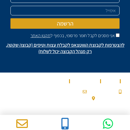
אימייל
הרשמה
אני מסכים לקבל חומר פרסומי, בכפוף ל
תקנון האתר
להצטרפות לקבוצת הוווטצאפ לקבלת עצות וטיפים (קבוצה שקטה,
רק מנהל הקבוצה יכול לשלוח)
בית
מאמרים
מספרים עלינו
שירותים
0532900200a@gmail.com
053-2-900-200
עלמון 2, גבעת זאב
Ⓒ 2022 כל הזכויות שמורות