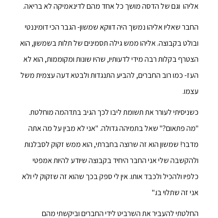
אליהו וגם של הדסה מושך כל אחד מהם לדינאמיקה לא בריאה.
החבר שאליו אליהו נמשך היה דווקא שמשון- הגבר הכי דומיננטי
ובולט בקבוצה. אליהו ממש גילה תסמינים של תלות בשמשון, הוא
הצטרף בקלות רבה מידי לדעותיו, שהיו שונות ומקוממות, הוא לא
העז- כמו רוב החברים, להביע התנגדות ולבטא דעה עצמית משל
עצמו.
כשניסיתי לעורר את תשומת ליבו לכך הגיב בתדהמה מוחלטת.
"מה פתאום?" שאל בתמיהה גדולה. "אני לא מבין על מה אתה
מדבר! שמשון הוא זה שרוצה בחברתי, הוא ממש זקוק לסבלנות
ולהקשבה שלי אני החבר היחיד בקבוצה שיודע להיות אמפטי
כלפיו ולהכיל ולכבד אותו. אין לי ספק בכך שהוא זה שזקוק לי ולא
אני זה שתלוי בו."
החלטתי להעביר את השרביט לידי החברים וביקשתי מהם