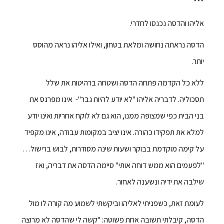
***
אליהו והדסה נכנסו לחדרי.
הדסה נראתה נחושה ומלאת בטחון, ואילו אליהו נראה מהוסס
יותר.
ללא כל הקדמה פתחה הדסה ושטחה ברהיטות את שלל
תסכוליה. לדבריה אליהו "לא יודע להיות גבר"- אינו מפרנס את
בני הבית כפי שמצופה ממנו, הוא גם לא לוקח אחריות ואינו יודע
למלא את תפקידו כהורה. אינו יציב במקומות עבודה, אינו מקפיד
על קימה מוקדמת בבוקר ושעות שינה מסודרות, לבוש ברישול…
"לפעמים הוא ממש דוחה אותי" סיימה הדסה את דבריה, ואז
שילבה את ידיה ונשענה לאחור.
לעומת זאת, כשפניתי לאליהו וביקשתי לשמוע מה קורה לו מול
הדסה, קיבלתי תשובה אחת פשוטה: "קשה לי שהדסה לא מרוצה