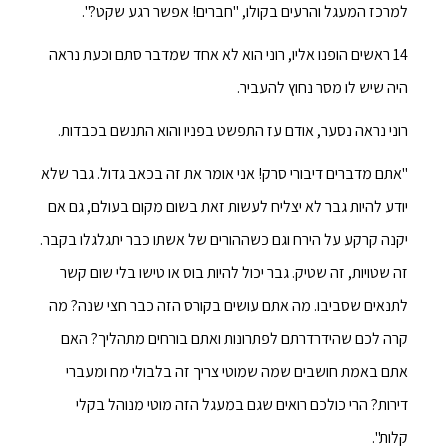
למרכז המעגל והרעים בקולו, "חברים! אפשר רגע שקט?".
14 ראשים הופנו אליו, רוני הוא לא אחד שמדבר סתם וכעת נראה
היה שיש לו מסר נחוץ להעביר.
רוני נראה נסער, אודם עז התפשט בפניו והוא התנשם בכבדות.
"אתם מדברים דיבורי סרק! אני אומר את זה בכאב גדול. גבר שלא
יודע להיות גבר לא יצליח לעשות זאת בשום מקום בעולם, גם אם
יקנה קרקע על הירח וגם כשההורים של אשתו כבר יתגלגלו בקבר.
זה שטויות, זה שטיק. גבר יכול להיות בוס או טישו בלי שום קשר
לתנאים שסביבו. מה אתם עושים בקורס הזה כבר חצי שנה? מה
קרה לכם שהידרדרתם לפתרונות ואתם בורחים מתהליך? האם
אתם באמת חושבים שמה שמוטי צריך זה בלבולי מח ומעברי
דירות? הרי כולכם רואים שגם במעגל הזה מוטי מנוהל בקלי
קלות".