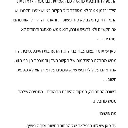
התופעה הזו נובעת מדאגה כנה ואמיתית וגם מפחד לראות את
הילד 'בזמן אמת' לא מסתדר כ"כ בקלות כמו שציפנו וחלמנו. יש
התמודדויות, המצב לא כזה פשוט… והאתגר הזה – לראות מהצד
את הקשיים ולא להגיש עזרה, הוא ממש מאתגר וההורים לא
עומדים בזה.
וכאן יש אתגר עצום עבור בני הזוג. ההתערבות האינטנסיבית הזו
ממש מחבלת בהירקמות של הקשר העדין והמורכב בין בני הזוג.
אחד מהם עלול להרגיש שלא סומכים עליו או שהוא לא מספיק
חשוב…
בשורה התחתונה, במקום להיתרם מההורים – התמיכה שלהם
ממש מחבלת.
מה עושים?
עד כאן שאלתו הנפלאה של הבחור החשוב יוסף ליפשיץ.