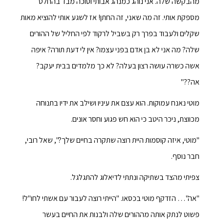
מהבקשה שלה. אני נוהג כמנהג אבותי וסוכה מבד בהחלט
מספקת אותי. זה מה שאני, זה החתן! אז לשגע אותי להוציא מאות
שקלים ולעבוד בפרך רק בשביל לרקוד לפי החליל של ההורים
שלה? מה אני לא בן אדם בפני עצמו? אין לי דעת תורה? איפה
אשה כשרה עושה רצון בעלה? לא כך מלמדים בבית יעקב?
אה??"
מוטי נאנח עמוקות. הוא עצם את עיניו ושילב את ידיו בתנוחה
מכווצת, ניכר היטב כי הוא חש פגוע וחסר אונים.
"מוטי, איזה קוסמות היית רוצה שתקרה בחיים שלך?", שאל רובי,
חבר נוסף.
צפיתי מהצד בשתיקה ונתתי לדיאלוג להתגלגל.
"אה"… הזדקף מוטי בכסאו. "הייתי רוצה לעבור עם אשתי לחו"ל!
פשוט לנתק אותה מההורים שלה ולבנות את החיים בעשר