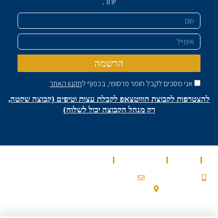
יותר.
שם
אימייל
הרשמה
אני מסכים לקבל חומר פרסומי, בכפוף ל
תקנון האתר
להצטרפות לקבוצת הוווטצאפ לקבלת עצות וטיפים (קבוצה שקטה,
רק מנהל הקבוצה יכול לשלוח)
בית
מאמרים
מספרים עלינו
שירותים
0532900200a@gmail.com
053-2-900-200
עלמון 2, גבעת זאב
Ⓒ 2022 כל הזכויות שמורות