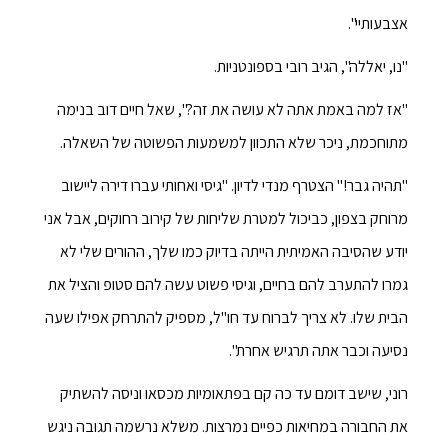
אצבעותיי".
"נו, יאללה", הגיב רובי בספונטניות.
"אז למה באמת אתה לא עושה את זה?", שאל חיים דוב בנימה
מתוחכמת, ניכר שלא התכוון למשמעות הפשוטה של השאלה.
"תהיה גבר!" הצטרף מנדי לדיון. "גיסי ואחותי עברו דירה ליישוב
מרוחק בצפון, כביכול למטרת שליחות של קירוב רחוקים, אבל אני
יודע שהסיבה האמיתית הייתה בדיוק כמו שלך, ההורים שלי לא
גמרו להתערב להם בחיים, וגיסי פשוט עשה להם סטופ והציל את
הבית שלו. לא צריך לברוח עד חו"ל, מספיק להתרחק אפילו שעה
נסיעה וכבר אתה תרגיש אחרת".
רוני, שישב דומם עד כה קם בפתאומיות מכסאו וניסה להשתיק
את החבורה במחיאות כפיים נמרצות. משלא נרשמה תגובה ניגש