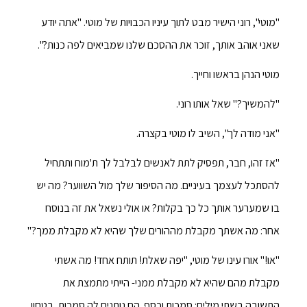
"מוטי", רוני הישיר מבט לתוך עיניו הכבויות של מוטי. "אתה יודע
שאני אוהב אותך, זוכר את ההסכם שלנו שמביאים לפה כנות?".
מוטי הנהן בראשו וחייך.
"להמשיך?" שאל אותו רוני.
"אני מודה לך", השיב לו מוטי בקצרה.
"אז זהו, חבר, תפסיק לתת לאנשים לבלבל לך ת'מוח ותתחיל
להסתכל לעצמך בעיניים. מה הסיפור שלך מול השווער? מה יש
בו שמערער אותך כל כך בקלות? או אולי נשאל את זה בנוסח
אחר: מה אשתך מקבלת מההורים שלך שהיא לא מקבלת ממך?"
"או!" אורו עינו של מוטי, "יפה שאלת! תותח אחד! מה אשתי
מקבלת מהם שהיא לא מקבלת ממני- הייתי מתמצת את
התשובה בשתי מילים: סמכות וכסף. הם נותנים לה סמכות, בטחון,