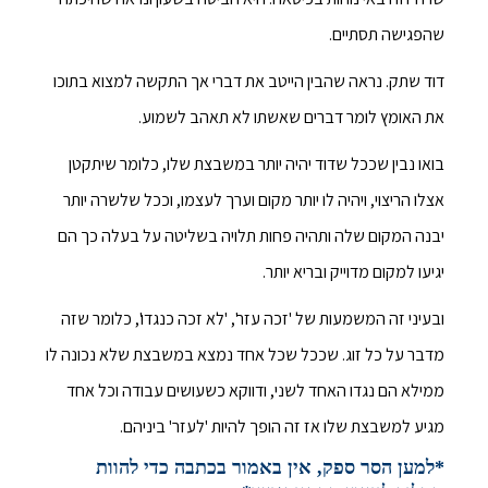
שהפגישה תסתיים.
דוד שתק. נראה שהבין הייטב את דברי אך התקשה למצוא בתוכו
את האומץ לומר דברים שאשתו לא תאהב לשמוע.
בואו נבין שככל שדוד יהיה יותר במשבצת שלו, כלומר שיתקטן
אצלו הריצוי, ויהיה לו יותר מקום וערך לעצמו, וככל שלשרה יותר
יבנה המקום שלה ותהיה פחות תלויה בשליטה על בעלה כך הם
יגיעו למקום מדוייק ובריא יותר.
ובעיני זה המשמעות של 'זכה עזר', 'לא זכה כנגדו', כלומר שזה
מדבר על כל זוג. שככל שכל אחד נמצא במשבצת שלא נכונה לו
ממילא הם נגדו האחד לשני, ודווקא כשעושים עבודה וכל אחד
מגיע למשבצת שלו אז זה הופך להיות 'לעזר' ביניהם.
*למען הסר ספק, אין באמור בכתבה כדי להוות