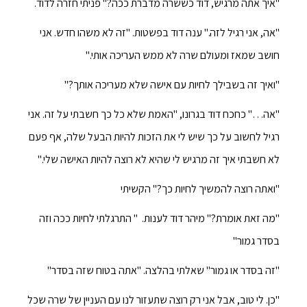
"איך אתה מרגיש, דוד כששרה מדברת ככה?" פניתי חזרה לדוד.
"אה, אני רגיל לזה." ענה דוד בפשטות. "זה לא משהו חדש. אני
חושב שמאז ומעולם שרה לא ממש העריכה אותי."
"ואיך זה בשבילך לחיות עם אישה שלא מעריכה אותך?"
"אה…" כחכח דוד בגרונו, "האמת שלא כל כך חשבתי על זה. אני
רגיל לחשוב על כך שיש לי את הזכות להיות הבעל שלה, אף פעם
לא חשבתי איך זה מרגיש לי שהיא לא רוצה להיות האישה שלי."
"ואתה רוצה להמשיך לחיות כך?" הקשיתי
"מה זאת אומרת?" מיהר דוד לענות. " התרגלתי לחיות ככה וזה
בסדר גמור"
"זה בסדר או גמור" שאלתי בהלצה. "אתה בטוח שזה בסדר"
"כן. לי טוב, אבל אני רק רוצה שתעזור לנו עם העניין של שרה שכל