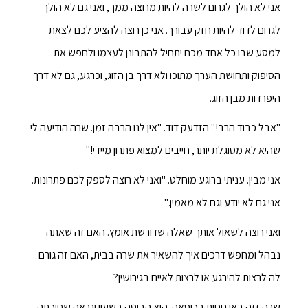
אני לא הולך לגרום לשרה להיות מרוצה ממך, ואני גם לא הולך
לגרום לדוד להיות חזק עבורך. אני כן רוצה להציע לכם לצאת
למסע שבו כל אחד מכם יתחיל להתבונן לעצמו ולחפש את
הסיפוק ותחושת הערך מתוכו ולא דרך בן הזוג, וכרגע, גם לא דרך
היפרדות מבן הזוג.
"אבל כבוד הרב!" הזדעק דוד. "אין לנו הרבה זמן. שרה הודיעה לי
שהיא לא מסוגלת יותר, חייבים למצוא פתרון מיידי!"
אני מבין. עניתי ברוגע מוחלט. "ואני לא רוצה לספק לכם פתרונות.
אני גם לא יודע וגם לא מאמין."
ואני רוצה לשאול אותך שאלה שדורשת אומץ. האם זה שאתה
נבהל ומחפש דרכים איך להשאיר את שרה בבית, האם זה גורם
לה לרצות להירגע או לרצות לאיים בגירושין?
שרה זזה באי נוחות בכיסאה. היא הביטה בשעון ונראה שחיכתה