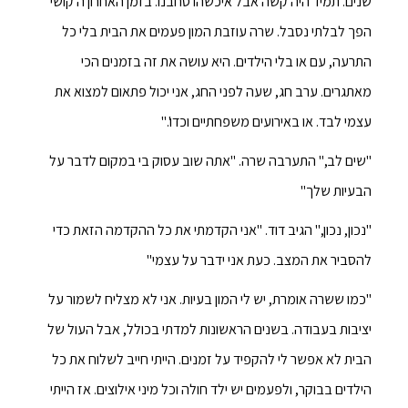
שנים. תמיד היה קשה אבל איכשהו סחבנו. בזמן האחרון ה'קושי'
הפך לבלתי נסבל. שרה עוזבת המון פעמים את הבית בלי כל
התרעה, עם או בלי הילדים. היא עושה את זה בזמנים הכי
מאתגרים. ערב חג, שעה לפני החג, אני יכול פתאום למצוא את
עצמי לבד. או באירועים משפחתיים וכדו'."
"שים לב," התערבה שרה. "אתה שוב עסוק בי במקום לדבר על
הבעיות שלך"
"נכון, נכון," הגיב דוד. "אני הקדמתי את כל ההקדמה הזאת כדי
להסביר את המצב. כעת אני ידבר על עצמי"
"כמו ששרה אומרת, יש לי המון בעיות. אני לא מצליח לשמור על
יציבות בעבודה. בשנים הראשונות למדתי בכולל, אבל העול של
הבית לא אפשר לי להקפיד על זמנים. הייתי חייב לשלוח את כל
הילדים בבוקר, ולפעמים יש ילד חולה וכל מיני אילוצים. אז הייתי