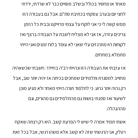
מאחר או מחסיר בכולל ובשלב מסויים כבר לא שרדתי, ירדתי
לחצי יום ובערב עסקתי בכתיבת סת"ם. אבל גם בעבודה הזו
ממש קשה לי כי אני לוקח על עצמי פרוייקט ובבית כל הזמן
צריכים עזרה, אז אני לא מצליח לשבת על העבודה ברצף ואז
לקוחות היו מתרגזים עלי שאני לא עומד בלוח זמנים ואני הייתי
מתמלא במתחים.
אז עזבתי את העבודה הזו ונהייתי רב'ה בחיידר. חשבתי שכשאהיה
מחוייב למסגרת ותלמידים שמחכים בכיתה אז יהיה יותר טוב, אבל
רק נהיה יותר גרוע. כי לתלמוד תורה הייתי מאחר ולא מגיע מוכן
לשיעור ואז ספגתי בושות גם מהתלמידים גם מהורים, וגם
מההנהלה.
אשתי תמיד אמרה לי שיש לי הפרעת קשב. היא רק רצתה שאקח
רטלין, אני הרגשתי שזה לא קשב אלא משהו רגשי, אבל בכל זאת