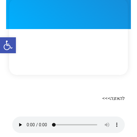
פתח סרגל 
להאזנה>>>