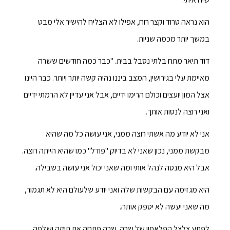
הוא נראה טרוד וקצר רוח, אפילו לא הצליח להישיר אלי מבט
במשך יותר מכמה שניות.
דוד תיאר מתח בלתי נסבל בבית. "כבר כמה חודשים ששרה
מאיימת עלי בגירושין, המצב ביננו נהיה קשה יותר ויותר. כבר היינו
אצל המון יועצים וכולם הרימו ידיים, אבל אני עדיין לא הרמתי ידיים
ואני רוצה לנסות אותך.
אני לא יודע מה אשתי רוצה ממני, אני עושה כל מה שהיא
מבקשת ממני, נכון שאני לא בדיוק "פודל" כמו שהיא הייתה רוצה.
אבל היא מנסה לנהל אותי ומה שאני יכול אני עושה בשבילה.
היא מגזימה עם הבקשות שלה ואני יודע שלעולם היא לא תגמור,
מה שאני יעשה לא יספק אותה.
לפתע צלצל הפלאפון של שרה. שרה פתחה את תיקה ושלפה