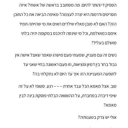
הספיק די והותר להיום. מה מסתובב בראשה של אשתי? איזה
תסריטים ודרמות היא יצרה לעצמה? מאיפה הביאה את כל התוכן
הזה? האם לא מובן מאליו שילדים רואים את מי שהייתה תמיד
אימם כמושלמת, וכל מי שינסה להיכנס במקומה יהיה בלתי
מושלם בעליל?
נשים זה עם מעניין, שמעתי פעם מישהו שאמר שאצל אישה אין
גבול ברור בין דמיון ומציאות, וזו פעם ראשונה בחיי שאני עד
לתופעה המעניינת הזו. איך עד היום לא נתקלתי בה?
טוב. אצל מאמא הכל עבד אחרת – – – רגע. סטופ! לא על זה
שיפי דיברה במחברת, על ההשוואה הבלתי פוסקת בינה לבין
מאמא?
אולי יש צדק בטענותיה?