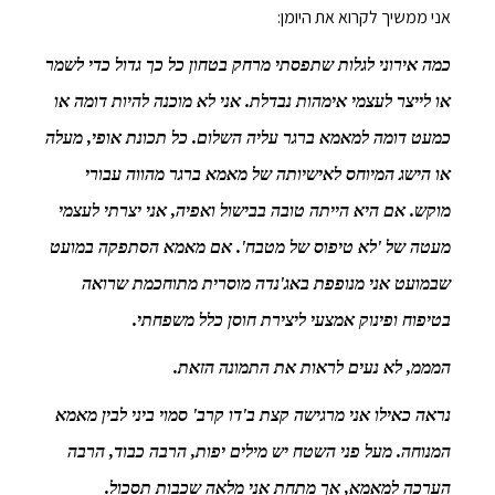
אני ממשיך לקרוא את היומן:
כמה אירוני לגלות שתפסתי מרחק בטחון כל כך גדול כדי לשמר
או לייצר לעצמי אימהות נבדלת. אני לא מוכנה להיות דומה או
כמעט דומה למאמא ברגר עליה השלום. כל תכונת אופי, מעלה
או הישג המיוחס לאישיותה של מאמא ברגר מהווה עבורי
מוקש. אם היא הייתה טובה בבישול ואפיה, אני יצרתי לעצמי
מעטה של 'לא טיפוס של מטבח'. אם מאמא הסתפקה במועט
שבמועט אני מנופפת באג'נדה מוסרית מתוחכמת שרואה
בטיפוח ופינוק אמצעי ליצירת חוסן כלל משפחתי.
המממ, לא נעים לראות את התמונה הזאת.
נראה כאילו אני מרגישה קצת ב'דו קרב' סמוי ביני לבין מאמא
המנוחה. מעל פני השטח יש מילים יפות, הרבה כבוד, הרבה
הערכה למאמא, אך מתחת אני מלאה שכבות תסכול.