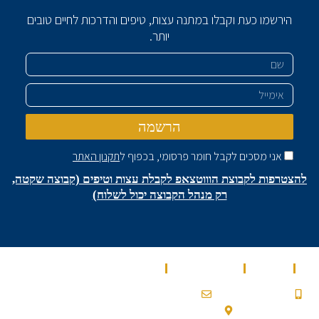
הירשמו כעת וקבלו במתנה עצות, טיפים והדרכות לחיים טובים
יותר.
שם
אימייל
הרשמה
אני מסכים לקבל חומר פרסומי, בכפוף ל
תקנון האתר
להצטרפות לקבוצת הוווטצאפ לקבלת עצות וטיפים (קבוצה שקטה,
רק מנהל הקבוצה יכול לשלוח)
בית
מאמרים
מספרים עלינו
שירותים
0532900200a@gmail.com
053-2-900-200
עלמון 2, גבעת זאב