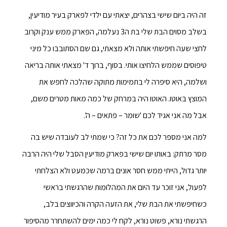
זה היה ביום שישי בצהרים, יצאתי עם ילדי לפארק בעיר מודיעין,
בשלב מסוים הבת שלי בת ה3 נעלמה, הפארק ממש ענק וקרוב
לחצי שעה חיפשתי אותה ולא מצאתי, גם שם הסתובבו כל מיני
טיפוסים שממש הלחיצו אותי. בסוף, ברוך ד' מצאתי אותה בריאה
ושלמה, היא סיפרה לי בתמימות מתוקה שהלכה לחפש את
המוצץ באוטו. האוטו היה במרחק של כמה מאות מטרים משם,
אבל מה אני אגיד לכם 'שומר – פתאים – ה'.
למה אני מספר לכם את כל זה? כי שמתי לב לעובדה שיש בה
מסר מרתק: באותו יום שישי בפארק מודיעין הסבל שלי היה הרבה
יותר גדול, הייתי ממש חסר אונים ברמה שכמעט ולא הצלחתי
לפעול, אני זוכר עד היום את המהלומות שהרגשתי בראשי
כשחיפשתי את הבת שלי, את הזעה הקרה והכיווצים בלב,
הרגשתי נורא, פשוט נורא, לקח לי כמה ימים להשתחרר מהסיפור