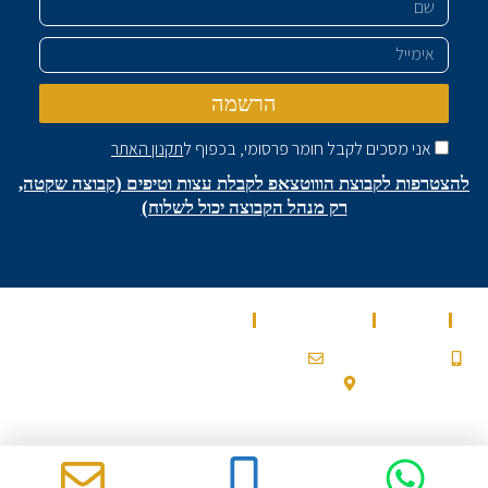
שם
אימייל
הרשמה
אני מסכים לקבל חומר פרסומי, בכפוף ל
תקנון האתר
להצטרפות לקבוצת הוווטצאפ לקבלת עצות וטיפים (קבוצה שקטה,
רק מנהל הקבוצה יכול לשלוח)
בית
מאמרים
מספרים עלינו
שירותים
0532900200a@gmail.com
053-2-900-200
עלמון 2, גבעת זאב
Ⓒ 2022 כל הזכויות שמורות