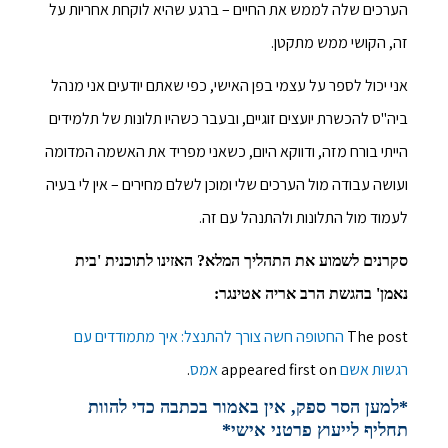
הערכים שלה לממש את החיים – ברגע שהיא לוקחת אחריות על
זה, הקושי ממש מתקטן.
אני יכול לספר על עצמי בפן האישי, כפי שאתם יודעים אני מנהל
ביה"ס להכשרת יועצים זוגיים, ובעבר כשהיו תלונות של תלמידים
הייתי בורח מזה, ודווקא היום, כשאני מפריד את האשמה המדומה
ועושה עבודה מול הערכים שלי ומוכן לשלם מחירים – אין לי בעיה
לעמוד מול התלונות ולהתנהל עם זה.
סקרנים לשמוע את התהליך המלא? האזינו לתוכנית 'בית
נאמן' בהגשת הרב אריה אטינגר:
The post
החטופה חשה צורך להתנצל: איך מתמודדים עם
רגשות אשם
appeared first on
אמס
.
*למען הסר ספק, אין באמור בכתבה כדי להוות
תחליף לייעוץ פרטני אישי*