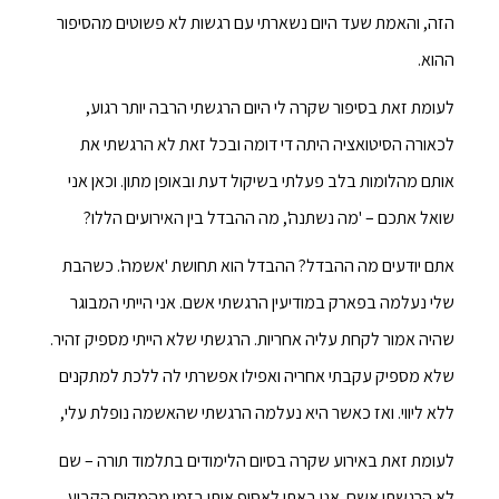
הזה, והאמת שעד היום נשארתי עם רגשות לא פשוטים מהסיפור
ההוא.
לעומת זאת בסיפור שקרה לי היום הרגשתי הרבה יותר רגוע,
לכאורה הסיטואציה היתה די דומה ובכל זאת לא הרגשתי את
אותם מהלומות בלב פעלתי בשיקול דעת ובאופן מתון. וכאן אני
שואל אתכם – 'מה נשתנה', מה ההבדל בין האירועים הללו?
אתם יודעים מה ההבדל? ההבדל הוא תחושת 'אשמה'. כשהבת
שלי נעלמה בפארק במודיעין הרגשתי אשם. אני הייתי המבוגר
שהיה אמור לקחת עליה אחריות. הרגשתי שלא הייתי מספיק זהיר.
שלא מספיק עקבתי אחריה ואפילו אפשרתי לה ללכת למתקנים
ללא ליווי. ואז כאשר היא נעלמה הרגשתי שהאשמה נופלת עלי,
לעומת זאת באירוע שקרה בסיום הלימודים בתלמוד תורה – שם
לא הרגשתי אשם. אני באתי לאסוף אותו בזמן מהמקום הקבוע