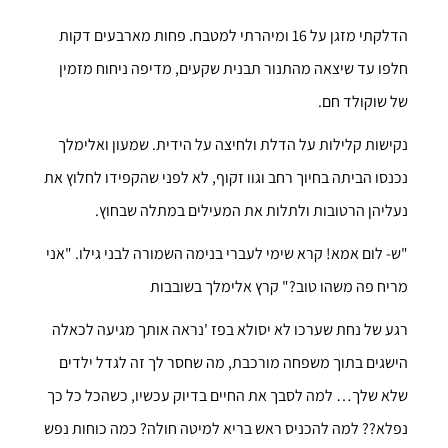
הדלקתי מזגן על 16 ומיהרתי למטבח. פחות מארבעים דקות
חלפו עד שיצאה מהתנור תבנית שקעים, מדיפה ניחוח מזמין
של שוקולד חם.
נקישות קלילות על הדלת ולחיצה על הידית. שמעון ואלימלך
נכנסו הביתה בחיוך רחב וגוו זקוף, לא לפני שהקפידו לחלוץ את
נעליהן הרטובות ולתלות את המעילים במתלה שבחוץ.
"ש- לום אמא! קרא שימי לעברי בנימה השמורה לבני גילו. "אני
מריח פה משהו טוב?" קרץ אלימלך בשובבות
רגע של נחת שערכו לא יסולא בפז 'נראה אותך מגיעה לכאלה
הישגים בתוך משפחה מורכבת, מה שחסר לך זה לגדל ילדים
שלא שלך… למה לסבך את החיים בדיוק עכשיו, כשהכל כל כך
נפלא?? למה להכניס ראש בריא למיטה חולה? כמה כוחות נפש