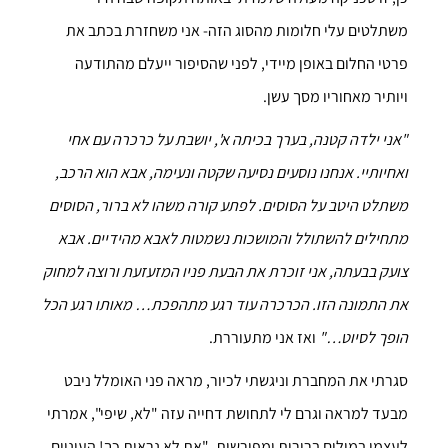
משתלטים עלי חלומות מהסוג הזה- אני משחזרת בכתב את
פרטי החלום באופן מיידי, לפני שהסיפור ייעלם מהתודעה
ויותיר מאחוריו מסך עשן.
"אני ילדה קטנה, בערך בכיתה א', יושבת על כרכרה עם אחי
ואחיותיי. אנחנו נוסעים נסיעה שקטה ונעימה, אבא הוא הרכב,
משתלט היטב על הסוסים. לפתע קורה משהו לא ברור, הסוסים
מתחילים להשתולל והמושכות נשמטות לאבא מהידיים. אבא
צועק בבעתה, אני זוכרת את הבעת פניו המזעזעת ורוצה למחוק
את התמונה הזו. הכרכרה עוד רגע מתהפכת… מאותו רגע הכל
הופך לסיוט…"
ואז אני מתעוררת.
סגרתי את המחברת וניגשתי לכיור, מראה פני האומלל ניבט
מבעד למראה וגרם לי לתחושת דחייה עזה "לא, שיפי", אמרתי
לעצמי במילים ברורות ומפורשות, "את לא נראית כך! העיניים