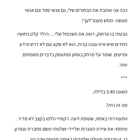
ככה אני אוהבת את הבחורים שלי, גם אנשי ספר וגם אנשי
מעשה- ממש מענצ'לעך!
הבטתי בו מרחוק, רואה את השכפול שלי… הילד קלט בחושיו
החדים שיש איזו עננה בבית, הוא לא שקע וגם לא דרש מידע
ופרטים. שומר על מרחק בטחון ומתעסק בדברים משמחים
יותר.
***
השעה 3:40 בלילה.
מה זה היה?
התעוררתי באחת, שטופת זיעה. רקותיי הלמו בקצב לא סדיר.
פתחתי את שידת המגרות שליידי ושלפתי משם מחברת ועפרון.
כן, זו טכניקה מעולה שלמדתי באותה תקופה שבה היו