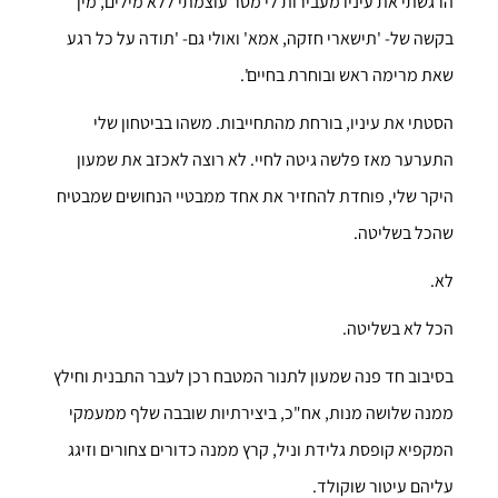
הרגשתי את עיניו מעבירות לי מסר עוצמתי ללא מילים, מין
בקשה של- 'תישארי חזקה, אמא' ואולי גם- 'תודה על כל רגע
שאת מרימה ראש ובוחרת בחיים'.
הסטתי את עיניו, בורחת מהתחייבות. משהו בביטחון שלי
התערער מאז פלשה גיטה לחיי. לא רוצה לאכזב את שמעון
היקר שלי, פוחדת להחזיר את אחד ממבטיי הנחושים שמבטיח
שהכל בשליטה.
לא.
הכל לא בשליטה.
בסיבוב חד פנה שמעון לתנור המטבח רכן לעבר התבנית וחילץ
ממנה שלושה מנות, אח"כ, ביצירתיות שובבה שלף ממעמקי
המקפיא קופסת גלידת וניל, קרץ ממנה כדורים צחורים וזיגג
עליהם עיטור שוקולד.