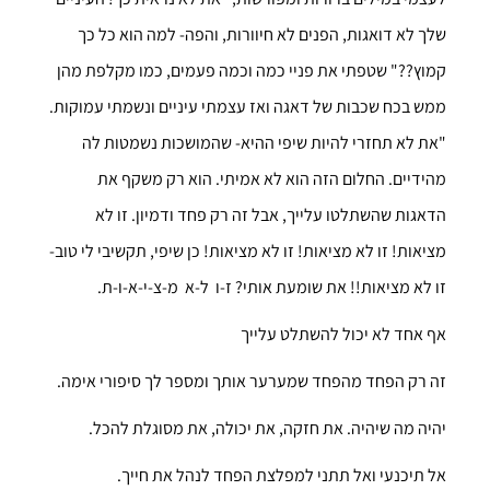
שלך לא דואגות, הפנים לא חיוורות, והפה- למה הוא כל כך
קמוץ??" שטפתי את פניי כמה וכמה פעמים, כמו מקלפת מהן
ממש בכח שכבות של דאגה ואז עצמתי עיניים ונשמתי עמוקות.
"את לא תחזרי להיות שיפי ההיא- שהמושכות נשמטות לה
מהידיים. החלום הזה הוא לא אמיתי. הוא רק משקף את
הדאגות שהשתלטו עלייך, אבל זה רק פחד ודמיון. זו לא
מציאות! זו לא מציאות! זו לא מציאות! כן שיפי, תקשיבי לי טוב-
זו לא מציאות!! את שומעת אותי? ז-ו ל-א מ-צ-י-א-ו-ת.
אף אחד לא יכול להשתלט עלייך
זה רק הפחד מהפחד שמערער אותך ומספר לך סיפורי אימה.
יהיה מה שיהיה. את חזקה, את יכולה, את מסוגלת להכל.
אל תיכנעי ואל תתני למפלצת הפחד לנהל את חייך.