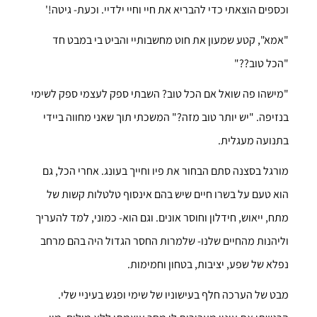
וכספים הוצאתי כדי להבריא את חיי וחיי ילדיי. וכעת- גיטה!'
"אמא", קטע שמעון את חוט מחשבותיי והביט בי במבט חד
"הכל טוב??"
"מישהו פה שואל אם הכל טוב? השבתי ספק לעצמי ספק לשימי
בנזיפה. "יש יותר טוב מזה?" המשכתי תוך שאני מחווה ביידי
בתנועה מעגלית.
מורגל בסצנה סתם הבחור את פיו וחייך בעונג. אחרי הכל, גם
הוא טעם על בשרו חיים שיש בהם אינסוף טלטלות קשות של
מתח, ייאוש, חידלון וחוסר אונים. וגם הוא- כמוני, למד להעריך
וליהנות מהחיים שלנו- שלמרות החסר הגדול היה בהם מרחב
נפלא של שפע, יציבות, בטחון וחמימות.
מבט של הערכה חלף בעישוניו של שימי ופגש בעיניי שלי.