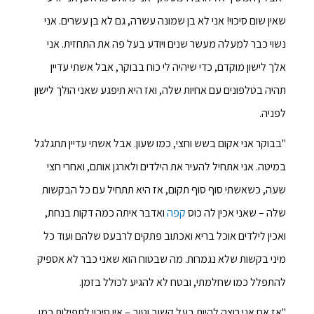
שאין שום סיכוי! אני לא בן שמונה עשרה, גם לא בן עשרים. אני
נשוי כבר למעלה מעשר שנים ויודע בעל פה את התחזית. אני
אלך לישון מוקדם, כדי שיהיה לי כוח בבוקר, אבל אשתי עדיין
תהיה בטלפונים עם אחיות שלה, ואז היא תיפגע שאני הולך לישון
לפניה.
"בבוקר אני אקום בשש וחצי, כמו שעון. אבל אשתי עדיין תתגלגל
במיטה. אני אתחיל להעיר את הילדים ולארגן אותם, ואחרי חצי
שעה, כשאשתי סוף סוף תקום, אז היא תתחיל עם כל הבקשות
שלה – שאני אכין לה כוס
קפה
ואדבר איתה כמה דקות בנחת,
ואכין לילדים אוכל בריא ואכתוב פתקים לרבעס שלהם ועוד כל
מיני בקשות שלא נגמרות. מה שבטוח הוא שאני כבר לא אספיק
להתפלל כמו שחלמתי, ובטח לא להגיע לכולל בזמן.
"אז אם אני רוצה להיות בעל קשוב וטוב – אין סיכוי לתפילות כמו