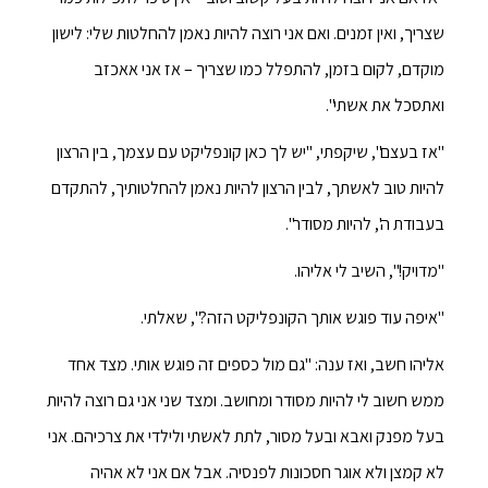
שצריך, ואין זמנים. ואם אני רוצה להיות נאמן להחלטות שלי: לישון
מוקדם, לקום בזמן, להתפלל כמו שצריך – אז אני אאכזב
ואתסכל את אשתי".
"אז בעצם", שיקפתי, "יש לך כאן קונפליקט עם עצמך, בין הרצון
להיות טוב לאשתך, לבין הרצון להיות נאמן להחלטותיך, להתקדם
בעבודת ה', להיות מסודר".
"מדויק!", השיב לי אליהו.
"איפה עוד פוגש אותך הקונפליקט הזה?", שאלתי.
אליהו חשב, ואז ענה: "גם מול כספים זה פוגש אותי. מצד אחד
ממש חשוב לי להיות מסודר ומחושב. ומצד שני אני גם רוצה להיות
בעל מפנק ואבא ובעל מסור, לתת לאשתי ולילדי את צרכיהם. אני
לא קמצן ולא אוגר חסכונות לפנסיה. אבל אם אני לא אהיה