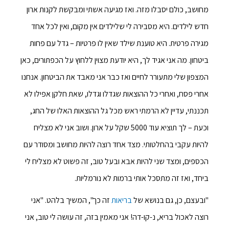
מחושב, כולם יסבלו מזה. ואז מגיעה אשתי ומבקשת לקנות ארון
חדש לילדים. היא מסבירה לי שלילדים אין מקום, ואין לכל אחד
מגירה פרטית. היא טוענת שילד שאין לו פרטיות – גדל עם פחות
ביטחון. מה אני אגיד לך, היא יודעת מצוין ללחוץ על הכפתורים, כאן
המצפון שלי מתעורר לחיים ואז כבר אני מאבד את הביטחון. אנחנו
אחרי פסח, ואחרי כל ההוצאות שגדלו וגדלו, שאת חלקן אפילו לא
תכננתי, עדיין לא הרמתי ראש מכל גל ההוצאות האלו של החג,
וכעת – לך תוציא עוד 5000 שקל על ארון. ושוב אני לא מצליח
להיות עקבי בהחלטותי. מצד אחד רוצה להיות מחושב ומסודר עם
הכספים, ומצד שני להיות אבא ובעל טוב, זה פשוט לא מצליח לי
ביחד, ואז זה מתסכל אותי ברמות לא נורמליות.
"ובעצם, כן, גם בנושא של
בריאות
זה כך", המשיך בלהט. "אני
רוצה לאכול בריא, נ-קו-דה! אני מאמין בזה, זה עושה לי טוב, אני