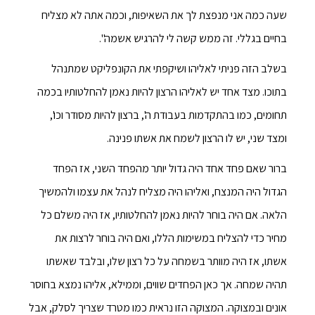
שעה כמה אני מנפצת לך את השאיפות, וכמה אתה לא מצליח
בחיים בגללי. זה ממש קשה לי להרגיש אשמה".
בשלב הזה פניתי לאליהו ושיקפתי את הקונפליקט שמתנהל
בתוכו. מצד אחד יש לאליהו הרצון להיות נאמן להחלטותיו בכמה
תחומים, כמו בהתקדמות בעבודת ה', ברצון להיות מסודר וכו',
ומצד שני, יש לו הרצון לשמח את אשתו פנינה.
ברור שאם פחד אחד היה גדול יותר מהפחד השני, אז הפחד
הגדול היה המנצח, ואליהו היה מצליח לנהל את עצמו ולהמשיך
הלאה. אם היה בוחר להיות נאמן להחלטותיו, אז היה משלם כל
מחיר כדי להצליח במשימות הללו, ואם היה בוחר לרצות את
אשתו, אז היה מוותר בשמחה על כל רצון שלו, ובלבד שאשתו
תהיה שמחה. אך כאן הפחדים שווים, וממילא, אליהו נמצא בחוסר
אונים ובמצוקה. המצוקה הזו נראית כמו מטרד שצריך לסלק, אבל