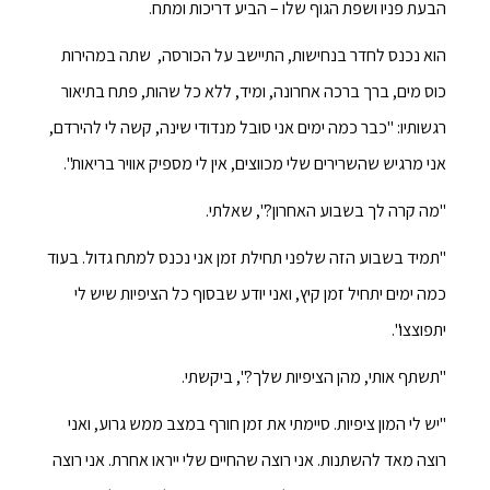
הבעת פניו ושפת הגוף שלו – הביע דריכות ומתח.
הוא נכנס לחדר בנחישות, התיישב על הכורסה, שתה במהירות
כוס מים, ברך ברכה אחרונה, ומיד, ללא כל שהות, פתח בתיאור
רגשותיו: "כבר כמה ימים אני סובל מנדודי שינה, קשה לי להירדם,
אני מרגיש שהשרירים שלי מכווצים, אין לי מספיק אוויר בריאות".
"מה קרה לך בשבוע האחרון?", שאלתי.
"תמיד בשבוע הזה שלפני תחילת זמן אני נכנס למתח גדול. בעוד
כמה ימים יתחיל זמן קיץ, ואני יודע שבסוף כל הציפיות שיש לי
יתפוצצו".
"תשתף אותי, מהן הציפיות שלך?", ביקשתי.
"יש לי המון ציפיות. סיימתי את זמן חורף במצב ממש גרוע, ואני
רוצה מאד להשתנות. אני רוצה שהחיים שלי ייראו אחרת. אני רוצה