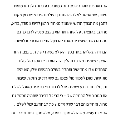
אני רואה את חוסר האונים הזה כמתנה. בעיני זה חלון הזדמנויות
מיוחד, שמאפשר לאליהו להתבונן בעולמו הפנימי. יש כאן מקום
להבין מה הצורך הרגשי שעומד מאחורי הרצון להיות מסודר, בריא,
מחושב בהוצאות. על איזה חסר הוא בעצם מנסה להגן. כך גם
מהם הרגשות שיושבים מאחורי הרצון להתאים את עצמו לאשתו.
הבחירה שאליהו יבחר בסוף היא למעשה די שולית. בעצם, הרווח
העיקרי שאליהו משיג בתהליך הזה הוא בניית אמון מול עולם
הפחדים שלו. אחרי שיח ותהליך בעולם הרגשות שלו, הוא יהיה
מוגן יותר, ומוכן לעמוד מול עצמו עם שתי רגליים חזקות ויציבות
יותר, ולבחור. ברגע שאליהו יוכל לבחור הוא גם יהיה מסוגל לשלם
את המחיר של הבחירה שלו – כי הרי כל בחירה שתהיה תכלול גם
מחיר, ומחירים הם דבר שרק אדם שיכול לבחור גם יכול לשלם…
אם אדם עושה משהו לא מתוך בחירה, אלא מתוך פחד וריצוי – אז