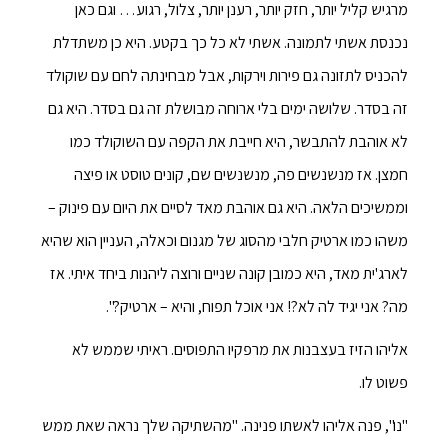
מרגיש קליל יותר, חזק יותר, רענן יותר, צלול, רגוע… וגם כאן
נכנסת אשתי לתמונה. אשתי לא כל כך בקטע. היא כן משתדלת
להכניס לתזונה גם פירות וירקות, אבל מבחינתה לחם עם שוקולד
זה בסדר. שלושה ימים בלי ארוחה מבושלת זה גם בסדר. היא גם
לא אוהבת להתבשר, היא חייבת את הקפה עם השוקולד כמו
חמצן. אז מנשנשים פה, מנשנשים שם, קונים טוסט או פיצה
וממשיכים הלאה. היא גם אוהבת מאד לסיים את היום עם פינוק –
משהו כמו ארטיק חלבי מהסוג של מגנום וכאלה, העניין הוא שהיא
לארג'ית מאד, היא כמובן קונה שניים ורוצה ליהנות ביחד איתי. אז
מה? אני יגיד לה לא?! אני אוכל תפוח, והיא – ארטיק?".
אליהו הזיז בעצבנות את מרפקיו התפוסים. ראיתי שממש לא
פשוט לו.
"נו", פנה אליהו לאשתו פנינה. "מהשתיקה שלך נראה שאת ממש