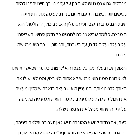
מנהלים את עצמינו ושולטים רק על עצמינו, כך חיינו יהפכו להיות
נעימים יותר. כשבררתי עם אותם בני זוג לעומק את הדינמיקה
שביניהם, מתברר שביחסי הגומלין היא, כביכול, ה'שולטת' והוא
ה'מרצה'. כלומר שהיא צריכה להרגיש כל הזמן שהיא 'בשליטה'
על בעלה ועל הילדים, על השכנות, והגיסות… כך היא מרגישה
מוגנת.
והאופן שבו בעלה מגן על עצמו הוא 'לרצות', כלומר שכאשר אשתו
לא מרוצה ממנו הוא מרגיש לא אהוב ולא רצוי, וממילא יש לו את
הצורך לרצות אותה, המעניין הוא שבעצם הוא זה ש'מזין' ומעצים
את היכולת שלה לשלוט עליו, כלומר- הוא שולט עליה מלמטה –
על ידי זה שהוא מנהל את הרגשות שלה.
כעת, אם נחזור לנושא המובחנות יש כאן תערובת שלמה ביניהם,
כל אחד מנסה להרגיש שלווה ובטחון ע"י זה שהוא מנהל את בן