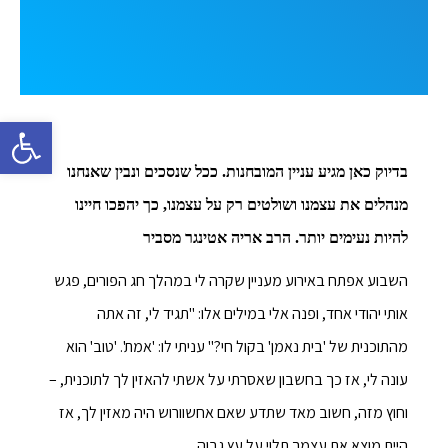
פתח סרגל 
בדיוק כאן מגיע עניין המובחנות. ככל שנסכים ונבין שאנחנו
מנהלים את עצמנו ושולטים רק על עצמנו, כך יהפכו חיינו
להיות נעימים יותר. הרב אריה אטינגר מסביר
השבוע אפתח באירוע מעניין שקרה לי במהלך חג הפורים, פגש
אותי יהודי אחד, ופנה אלי במילים אלו: "תגיד לי, זה אתה
מהתוכנית של 'בית נאמן' בקול חי?" עניתי לו: 'אמת'. 'טוב' הוא
עונה לי, אז כך בחשבון שאסרתי על אשתי להאזין לך לתוכנית, –
וחוץ מזה, חשוב מאד שתדע שאם אחשוורוש היה מאזין לך, אז
היית מוצא את עצמך תלוי על עץ גבוה.