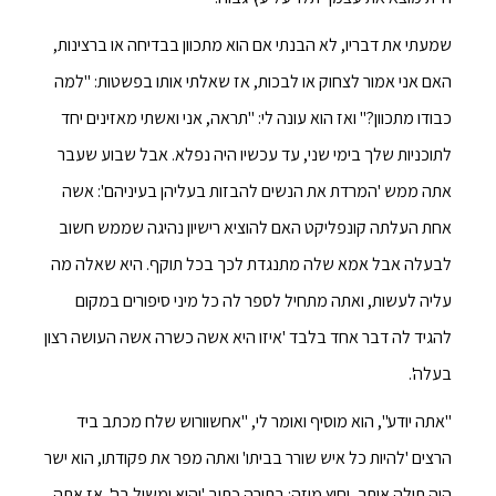
שמעתי את דבריו, לא הבנתי אם הוא מתכוון בבדיחה או ברצינות,
האם אני אמור לצחוק או לבכות, אז שאלתי אותו בפשטות: "למה
כבודו מתכוון?" ואז הוא עונה לי: "תראה, אני ואשתי מאזינים יחד
לתוכניות שלך בימי שני, עד עכשיו היה נפלא. אבל שבוע שעבר
אתה ממש 'המרדת את הנשים להבזות בעליהן בעיניהם': אשה
אחת העלתה קונפליקט האם להוציא רישיון נהיגה שממש חשוב
לבעלה אבל אמא שלה מתנגדת לכך בכל תוקף. היא שאלה מה
עליה לעשות, ואתה מתחיל לספר לה כל מיני סיפורים במקום
להגיד לה דבר אחד בלבד 'איזו היא אשה כשרה אשה העושה רצון
בעלה'.
"אתה יודע", הוא מוסיף ואומר לי, "אחשוורוש שלח מכתב ביד
הרצים 'להיות כל איש שורר בביתו' ואתה מפר את פקודתו, הוא ישר
היה תולה אותך, וחוץ מיזה: בתורה כתוב 'והוא ימשול בך'. אז אתה