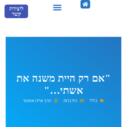
ילוג
ליצירת
תוכן
קשר
מספרים עלינו
"אם רק היית משנה את
אשתי…"
כללי
הידברות
הרב אריה אטינגר