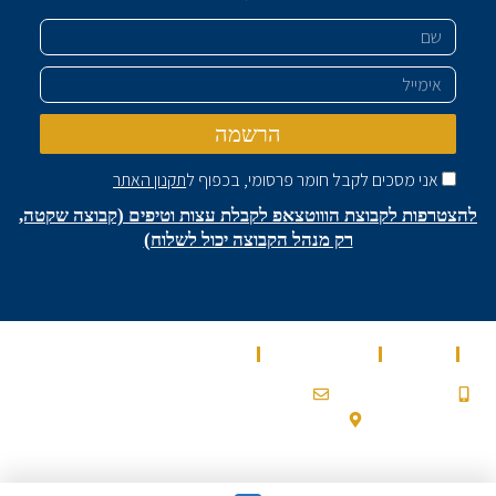
שם
אימייל
הרשמה
אני מסכים לקבל חומר פרסומי, בכפוף ל
תקנון האתר
להצטרפות לקבוצת הוווטצאפ לקבלת עצות וטיפים (קבוצה שקטה,
רק מנהל הקבוצה יכול לשלוח)
בית
מאמרים
מספרים עלינו
שירותים
0532900200a@gmail.com
053-2-900-200
עלמון 2, גבעת זאב
Ⓒ 2022 כל הזכויות שמורות