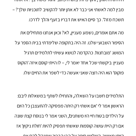
מבין למה לאשתי אני כבר לא אתן יותר להקשיב לתוכניות שלך? –
תשכח מזה". כך סיים האיש את דבריו בזעף והלך לדרכו.
מה אתם אומרים, נשמע מעניין, לא? וכאן אנחנו מתחילים את
הסיפור השבועי שלנו. זה היה בתקופה שלימדתי בבית הספר על
המושג 'מובחנות'. כהקדמה לנושא עשיתי לתלמידים תרגיל
מעניין: ביקשתי שכל אחד יאמר לי, – לו הייתי קוסם איזה 'הוקוס
פוקוס' הוא היה רוצה שאני אעשה כדי לשפר את החיים שלו.
התלמידים חשבו על השאלה, והתחילו לשתף במשאלות ליבם:
הראשון אמר לי 'אם אשתי רק היתה מפסיקה להתעצבן כל היום
על הילדים בטוח חיי היו משתנים', השני אמר לי בנוסח קצת שונה
אם רק היית עושה קוסמות שאשתי תפסיק להיות 'חולת ניקיון' אז
הייתי מאושר. השלישי סיפר על הבן הבכור שמנהל להם את