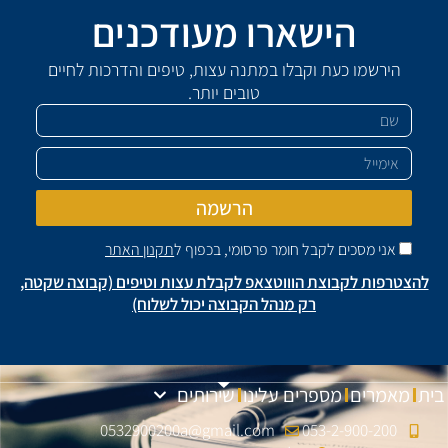
הישארו מעודכנים
הירשמו כעת וקבלו במתנה עצות, טיפים והדרכות לחיים
שם
טובים יותר.
אימייל
הרשמה
אני מסכים לקבל חומר פרסומי, בכפוף ל
תקנון האתר
להצטרפות לקבוצת הוווטצאפ לקבלת עצות וטיפים (קבוצה שקטה,
רק מנהל הקבוצה יכול לשלוח)
ית
מאמרים
מספרים עלינו
שירותים
0532900200a@gmail.com
053-2-900-200